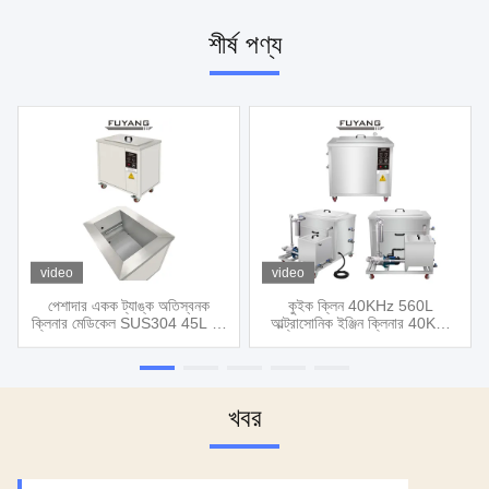
শীর্ষ পণ্য
video
video
পেশাদার একক ট্যাঙ্ক অতিস্বনক
কুইক ক্লিন 40KHz 560L
ক্লিনার মেডিকেল SUS304 45L বড়
আল্ট্রাসোনিক ইঞ্জিন ক্লিনার 40KW
মাল্টি ফাংশন
SUS304
খবর