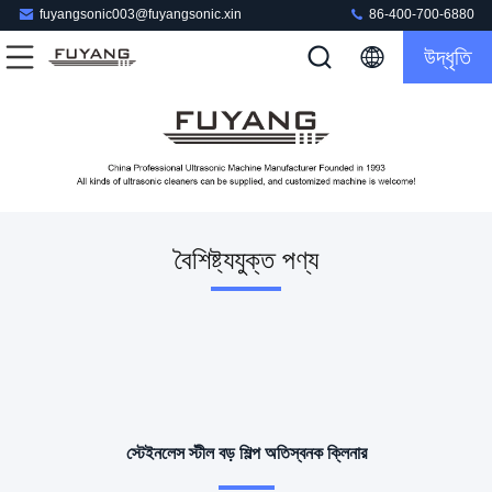
fuyangsonic003@fuyangsonic.xin
86-400-700-6880
উদ্ধৃতি
বৈশিষ্ট্যযুক্ত পণ্য
স্টেইনলেস স্টীল বড় শিল্প অতিস্বনক ক্লিনার