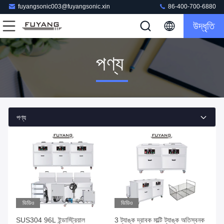
fuyangsonic003@fuyangsonic.xin
86-400-700-6880
উদ্ধৃতি
পণ্য
পণ্য
ভিডিও
ভিডিও
SUS304 96L ইন্ডাস্ট্রিয়াল
3 ট্যাঙ্ক দ্রাবক মাল্টি ট্যাঙ্ক অতিস্বনক