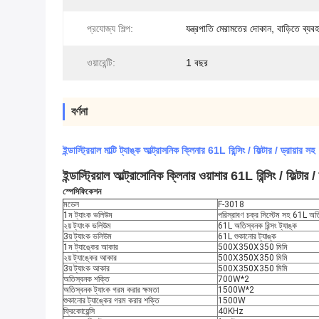
প্রযোজ্য শিল্প:
যন্ত্রপাতি মেরামতের দোকান, বাড়িতে ব্যবহ
ওয়ারেন্টি:
1 বছর
বর্ণনা
ইন্ডাস্ট্রিয়াল মাল্টি ট্যাঙ্ক আল্ট্রাসনিক ক্লিনার 61L রিন্সিং / ফিল্টার / ড্রায়ার সহ
ইন্ডাস্ট্রিয়াল আল্ট্রাসোনিক ক্লিনার ওয়াশার 61L রিন্সিং / ফিল্টার /
স্পেসিফিকেশন
মডেল
F-3018
1ম ট্যাংক ভলিউম
পরিস্রাবণ চক্র সিস্টেম সহ 61L অতিস
২য় ট্যাংক ভলিউম
61L অতিস্বনক রিন্সং ট্যাঙ্ক
3য় ট্যাংক ভলিউম
61L শুকানোর ট্যাঙ্ক
1ম ট্যাঙ্কের আকার
500X350X350 মিমি
২য় ট্যাঙ্কের আকার
500X350X350 মিমি
3য় ট্যাংক আকার
500X350X350 মিমি
অতিস্বনক শক্তি
700W*2
অতিস্বনক ট্যাংক গরম করার ক্ষমতা
1500W*2
শুকানোর ট্যাঙ্কের গরম করার শক্তি
1500W
ফ্রিকোয়েন্সি
40KHz