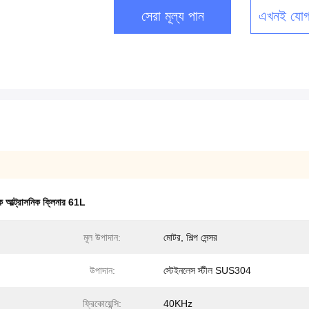
সেরা মূল্য পান
এখনই যোগ
াঙ্ক আল্ট্রাসনিক ক্লিনার 61L
মূল উপাদান:
মোটর, শিল্প সেন্সর
উপাদান:
স্টেইনলেস স্টীল SUS304
ফ্রিকোয়েন্সি:
40KHz