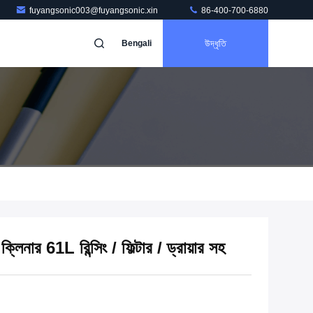
fuyangsonic003@fuyangsonic.xin
86-400-700-6880
উদ্ধৃতি
Bengali
িক ক্লিনার 61L রিন্সিং / ফিল্টার / ড্রায়ার সহ