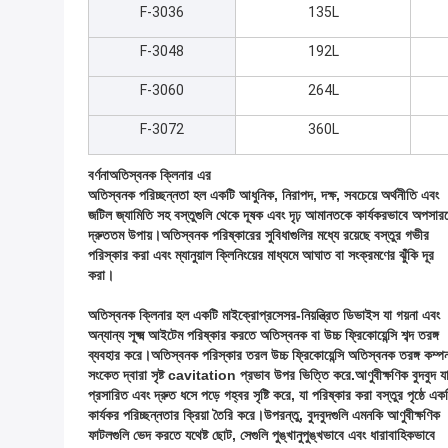
F-3036
135L
F-3048
192L
F-3060
264L
F-3072
360L
বর্ণনা
অতিস্বনক ক্লিনার এর
অতিস্বনক পরিচ্ছন্নতা হল একটি আধুনিক, নিরাপদ, দক্ষ, সবচেয়ে অর্থনীতি এবং
জটিল জ্যামিতি সহ বস্তুগুলি থেকে দূষক এবং দৃঢ় আমানতকে কার্যকরভাবে অপসার
দ্রুততম উপায়।অতিস্বনক পরিষ্কারের সুবিধাগুলির মধ্যে রয়েছে বস্তুর গভীর
পরিস্কার করা এবং ম্যানুয়াল ক্লিনিংয়ের মাধ্যমে আঘাত বা সংক্রমণের ঝুঁকি দূর
করা।
অতিস্বনক ক্লিনার হল একটি মাইক্রোপ্রসেসর-নিয়ন্ত্রিত ডিভাইস যা গয়না এবং
অন্যান্য সূক্ষ্ম আইটেম পরিষ্কার করতে অতিস্বনক বা উচ্চ ফ্রিকোয়েন্সি শব্দ তরঙ্গ
ব্যবহার করে।অতিস্বনক পরিস্কার তরল উচ্চ ফ্রিকোয়েন্সি অতিস্বনক তরঙ্গ কম্প
সংকেত দ্বারা সৃষ্ট cavitation প্রভাব উপর ভিত্তি করে.আণুবীক্ষণিক বুদবুদ য
প্রসারিত এবং দ্রুত ধসে পড়ে গহ্বর সৃষ্টি করে, যা পরিষ্কার করা বস্তুর পৃষ্ঠে এক
কার্যকর পরিচ্ছন্নতার ক্রিয়া তৈরি করে।উপরন্তু, বুদবুদগুলি এমনকি আণুবীক্ষণিক
ফাটলগুলি ভেদ করতে যথেষ্ট ছোট, সেগুলি পুঙ্খানুপুঙ্খভাবে এবং ধারাবাহিকভাবে