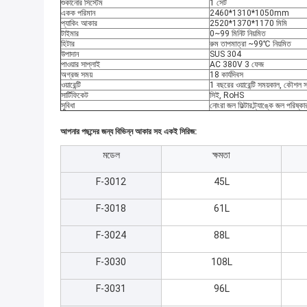
শুকানোর সিস্টেম
1 সেট
একক পরিমান
2460*1310*1050mm
প্যাকিং আকার
2520*1370*1170 মিমি
টাইমার
0~99 মিনিট নিয়মিত
হিটার
রুম তাপমাত্রা ~99℃ নিয়মিত
উপাদান
SUS 304
পাওয়ার সাপ্লাই
AC 380V 3 ফেজ
অগ্রজ সময়
18 কার্যদিবস
ওয়ারেন্টি
1 বছরের ওয়ারেন্টি সময়কাল, কৌশল সমর
সার্টিফিকেট
সিই, RoHS
সুবিধা
নোংরা জল ফিল্টার;ট্যাঙ্কে জল পরিষ্কা
আপনার পছন্দের জন্য বিভিন্ন আকার সহ একই সিরিজ:
মডেল
ক্ষমতা
F-3012
45L
F-3018
61L
F-3024
88L
F-3030
108L
F-3031
96L