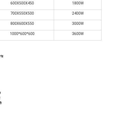
600X500X450
1800W
700X550X500
2400W
800X600X550
3000W
1000*600*600
3600W
ণের
ন
া
টি