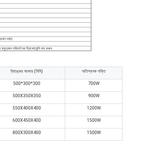
্থন সর্বদা
র রাখুন;জল পরিবর্তনের ফ্রিকোয়েন্সি কম করুন
ট্যাঙ্কের আকার (মিমি)
অতিস্বনক শক্তি
500*300*300
700W
500X350X350
900W
550X400X400
1200W
600X450X400
1500W
800X300X400
1500W