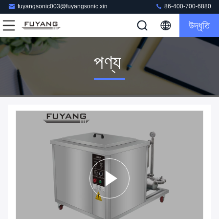
fuyangsonic003@fuyangsonic.xin
86-400-700-6880
উদ্ধৃতি
পণ্য