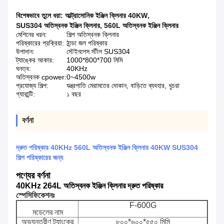
বিশেষভাবে তুলে ধরা:
আল্ট্রাসোনিক ইঞ্জিন ক্লিনার 40KW
,
SUS304 অতিস্বনক ইঞ্জিন ক্লিনার
,
560L অতিস্বনক ইঞ্জিন ক্লিনার
মেশিনের ধরন:
শিল্প অতিস্বনক ক্লিনার
পরিষ্কারের প্রক্রিয়া:
ঠান্ডা জল পরিষ্কার
উপাদান:
স্টেইনলেস স্টীল SUS304
ট্যাঙ্কের আকার:
1000*800*700 মিমি
ঘনত্ব:
40KHz
অতিস্বনক cpower:
0~4500w
প্রযোজ্য শিল্প:
যন্ত্রপাতি মেরামতের দোকান, বাড়িতে ব্যবহার, খুচরা
গ্যারান্টি:
১ বছর
বর্ণনা
দ্রুত পরিষ্কার 40KHz 560L অতিস্বনক ইঞ্জিন ক্লিনার 40KW SUS304
শিল্প পরিষ্কারের জন্য
পণ্যের বর্ণনা
40KHz 264L অতিস্বনক ইঞ্জিন ক্লিনার দ্রুত পরিষ্কার
স্পেসিফিকেশনঃ
F-600G
মডেলের নাম
অভ্যন্তরীণ ট্যাংকের
৮০০*৬০০*৫৫০ মিমি