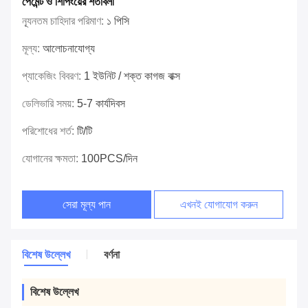
পেমেন্ট ও শিপিংয়ের শর্তাবলী
ন্যূনতম চাহিদার পরিমাণ:
১ পিসি
মূল্য:
আলোচনাযোগ্য
প্যাকেজিং বিবরণ:
1 ইউনিট / শক্ত কাগজ বাক্স
ডেলিভারি সময়:
5-7 কার্যদিবস
পরিশোধের শর্ত:
টি/টি
যোগানের ক্ষমতা:
100PCS/দিন
সেরা মূল্য পান
এখনই যোগাযোগ করুন
বিশেষ উল্লেখ
বর্ণনা
বিশেষ উল্লেখ