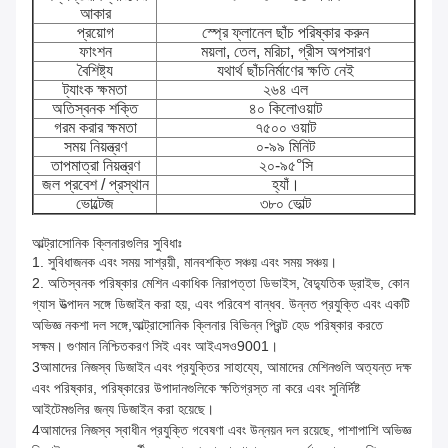
আকার
প্রয়োগ
স্প্রে ফ্লানেল ছাঁচ পরিষ্কার করুন
ফাংশন
ময়লা, তেল, মরিচা, গ্রীস অপসারণ
বৈশিষ্ট্য
যথার্থ ছাঁচনির্মাণের ক্ষতি নেই
ট্যাংক ক্ষমতা
২৬৪ এল
অতিস্বনক শক্তি
৪০ কিলোওয়াট
গরম করার ক্ষমতা
৭৫০০ ওয়াট
সময় নিয়ন্ত্রণ
০-৯৯ মিনিট
তাপমাত্রা নিয়ন্ত্রণ
২০-৯৫°সি
জল প্রবেশ / প্রস্থান
হ্যাঁ।
ভোল্টেজ
৩৮০ ভোল্ট
আল্ট্রাসোনিক ক্লিনারগুলির সুবিধাঃ
1. সুবিধাজনক এবং সময় সাশ্রয়ী, মানবশক্তি সঞ্চয় এবং সময় সঞ্চয়।
2. অতিস্বনক পরিষ্কার মেশিন একাধিক নিরাপত্তা ডিভাইস, বৈদ্যুতিক ড্রাইভ, কোন
গ্যাস উত্পাদন সঙ্গে ডিজাইন করা হয়, এবং পরিবেশ বান্ধব. উন্নত প্রযুক্তি এবং একটি
অভিজ্ঞ নকশা দল সঙ্গে,আল্ট্রাসোনিক ক্লিনার বিভিন্ন প্রিন্ট হেড পরিষ্কার করতে
সক্ষম। গুণমান নিশ্চিতকরণ সিই এবং আইএসও9001।
3আমাদের নিজস্ব ডিজাইন এবং প্রযুক্তির সাহায্যে, আমাদের মেশিনগুলি অত্যন্ত দক্ষ
এবং পরিষ্কার, পরিষ্কারের উপাদানগুলিকে ক্ষতিগ্রস্ত না করে এবং সুনির্দিষ্ট
আইটেমগুলির জন্য ডিজাইন করা হয়েছে।
4আমাদের নিজস্ব স্বাধীন প্রযুক্তি গবেষণা এবং উন্নয়ন দল রয়েছে, পাশাপাশি অভিজ্ঞ