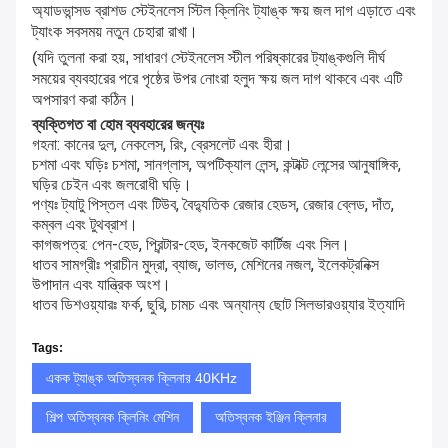
অ্যাডভান্সড ব্রাশড স্টেইনলেস স্টিল ক্লিনিং ট্যাঙ্ক ক্ষয় জল দাগ এড়াতে এবং
ট্যাংক সবসময় নতুন চেহারা রাখা।
(যদি তুলনা করা হয়, সাধারণ স্টেইনলেস স্টীল পরিষ্কারের ট্যাঙ্কগুলি দীর্ঘ
সময়ের ব্যবহারের পরে পৃষ্ঠের উপর নোংরা হলুদ ক্ষয় জল দাগ থাকবে এবং এটি
অপসারণ করা কঠিন।
ব্যক্তিগত বা হোম ব্যবহারের জন্যঃ
গহনা: কানের দুল, নেকলেস, রিং, ব্রেসলেট এবং হীরা।
চশমা এবং ঘড়িঃ চশমা, সানগ্লাস, অপটিক্যাল লেন্স, কন্টাক্ট লেন্সের আনুষাঙ্গিক,
ঘড়ির চেইন এবং জলরোধী ঘড়ি।
পণ্যঃ ট্যাটু পিস্তল এবং টিউব, বৈদ্যুতিক রেজার হেডস, রেজার ব্লেড, দাঁত,
কম্বল এবং টুথব্রাশ।
কাগজপত্র: পেন-হেড, প্রিন্টার-হেড, ইনকজেট কার্টিজ এবং সিল।
ধাতব সামগ্রীঃ প্রাচীন মুদ্রা, ব্যাজ, ভালভ, মেশিনের নজল, ইলেকট্রনিক্স
উপাদান এবং যান্ত্রিক অংশ।
ধাতব ডিশওয়্যারঃ ফর্ক, ছুরি, চামচ এবং অন্যান্য ছোট সিলভারওয়্যার ইত্যাদি
Tags:
একক ট্যাঙ্ক অতিস্বনক ক্লিনার 40KHz
শিল্প অতিস্বনক ক্লিনিং মেশিন
অতিস্বনক ইঞ্জিন ক্লিনার