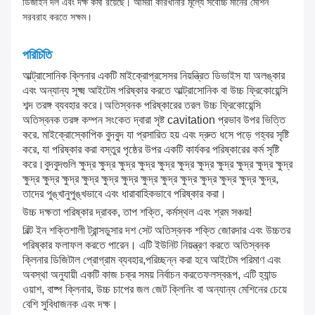
ডিজাইন দল এবং দক্ষ কর্মী রয়েছে। আমরা কারখানার মূল্যে সর্বোচ্চ মানের মেশিন
সরবরাহ করতে সক্ষম।
পরিচিতি
আল্ট্রাসোনিক ক্লিনার একটি মাইক্রোপ্রসেসর নিয়ন্ত্রিত ডিভাইস যা অলঙ্কার
এবং অন্যান্য সূক্ষ্ম আইটেম পরিষ্কার করতে আল্ট্রাসোনিক বা উচ্চ ফ্রিকোয়েন্সি
শব্দ তরঙ্গ ব্যবহার করে।অতিস্বনক পরিষ্কারের তরল উচ্চ ফ্রিকোয়েন্সি
অতিস্বনক তরঙ্গ কম্পন সংকেত দ্বারা সৃষ্ট cavitation প্রভাব উপর ভিত্তি
করে. মাইক্রোস্কোপিক বুদবুদ যা প্রসারিত হয় এবং দ্রুত ধসে পড়ে গহ্বর সৃষ্টি
করে, যা পরিষ্কার করা বস্তুর পৃষ্ঠের উপর একটি কার্যকর পরিষ্কারের কর্ম সৃষ্টি
করে।বুদবুদগুলি ক্ষুদ্র ক্ষুদ্র ক্ষুদ্র ক্ষুদ্র ক্ষুদ্র ক্ষুদ্র ক্ষুদ্র ক্ষুদ্র ক্ষুদ্র ক্ষুদ্র ক্ষুদ্র
ক্ষুদ্র ক্ষুদ্র ক্ষুদ্র ক্ষুদ্র ক্ষুদ্র ক্ষুদ্র ক্ষুদ্র ক্ষুদ্র ক্ষুদ্র ক্ষুদ্র ক্ষুদ্র ক্ষুদ্র ক্ষুদ্র,
তাদের পুঙ্খানুপুঙ্খভাবে এবং ধারাবাহিকভাবে পরিষ্কার করা।
উচ্চ দক্ষতা পরিষ্কার দ্রাবক, তাপ শক্তি, কর্মস্থল এবং শ্রম সঞ্চয়!
বিল্ট ইন শক্তিশালী ট্রান্সডুসার দশ সেট অতিস্বনক শক্তি জোরদার এবং উচ্চতর
পরিষ্কার ফলাফল করতে পারেন। এটি ইউনিট নিয়ন্ত্রণ করতে অতিস্বনক
ক্লিনার ডিজিটাল প্রোগ্রাম ব্যবহার,পরিচ্ছন্ন করা হবে আইটেম পরিমাণ এবং
অবস্থা অনুযায়ী একটি কাজ চক্র সময় নির্বাচন করতেফলস্বরূপ, এটি হ্যান্ড
ওয়াশ, বাষ্প ক্লিনার, উচ্চ চাপের জল জেট ক্লিনিং বা অন্যান্য মেশিনের চেয়ে
বেশি সুবিধাজনক এবং দক্ষ।