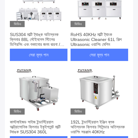
ভিডিও
ভিডিও
SUS304 মাল্টি ট্যাঙ্ক অতিস্বনক
RoHS 40KHz মাল্টি ট্যাংক
ক্লিনার 88L স্টেইনলেস স্টিলের
Ultrasonic Cleaner 61L শিল্প
ডিগ্রিসিং এবং শুকানোর জন্য ঝরনা /
Ultrasonic ওয়াশিং মেশিন
ফিল্টার / ড্রায়ার সহ
সেরা মূল্য পান
সেরা মূল্য পান
ভিডিও
ভিডিও
কাস্টমাইজড সাইজ ইন্ডাস্ট্রিয়াল
192L ইন্ডাস্ট্রিয়াল ইঞ্জিন ব্লক
আল্ট্রাসোনিক ক্লিনার ইকুইপমেন্ট মাল্টি
অতিস্বনক ক্লিনার সিলিন্ডার অতিস্বনক
ট্যাঙ্ক SUS304 360L
ওয়াশিং সরঞ্জাম 40KHz