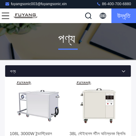
fuyangsonic003@fuyangsonic.xin
86-400-700-6880
উদ্ধৃতি
পণ্য
পণ্য
108L 3000W ইন্ডাস্ট্রিয়াল
38L স্টেইনলেস স্টীল অতিস্বনক ক্লিনিং