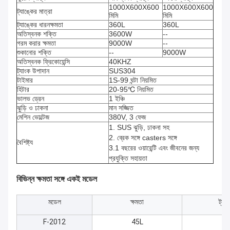
1000X600X600
1000X600X600
ট্যাঙ্কের মাত্রা
মিমি
মিমি
ট্যাঙ্কের ধারনক্ষমতা
360L
360L
অতিস্বনক শক্তি
3600W
--
গরম করার ক্ষমতা
9000W
--
শুকানোর শক্তি
--
9000W
অতিস্বনক ফ্রিকোয়েন্সি
40KHZ
ট্যাংক উপাদান
SUS304
টাইমার
1S-99 ঘন্টা নিয়মিত
হিটার
20-95℃ নিয়মিত
ভালভ ড্রেন
1 ইঞ্চি
ঝুড়ি ও ঢাকনা
মান সজ্জিত
মেশিন ভোল্টেজ
380V, 3 ফেজ
1. SUS ঝুড়ি, ঢাকনা সহ
2. ব্রেক সঙ্গে casters সঙ্গে
বৈশিষ্ট্য
3.1 বছরের ওয়ারেন্টি এবং জীবনের জন্য
প্রযুক্তি সহায়তা
বিভিন্ন ক্ষমতা সঙ্গে একই মডেল
মডেল
ক্ষমতা
ট্যা
F-2012
45L
5