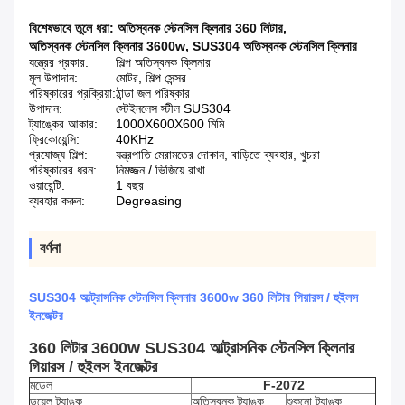
বিশেষভাবে তুলে ধরা:
অতিস্বনক স্টেনসিল ক্লিনার 360 লিটার
,
অতিস্বনক স্টেনসিল ক্লিনার 3600w
,
SUS304 অতিস্বনক স্টেনসিল ক্লিনার
যন্ত্রের প্রকার:
শিল্প অতিস্বনক ক্লিনার
মূল উপাদান:
মোটর, শিল্প সেন্সর
পরিষ্কারের প্রক্রিয়া:
ঠান্ডা জল পরিষ্কার
উপাদান:
স্টেইনলেস স্টীল SUS304
ট্যাঙ্কের আকার:
1000X600X600 মিমি
ফ্রিকোয়েন্সি:
40KHz
প্রযোজ্য শিল্প:
যন্ত্রপাতি মেরামতের দোকান, বাড়িতে ব্যবহার, খুচরা
পরিষ্কারের ধরন:
নিমজ্জন / ভিজিয়ে রাখা
ওয়ারেন্টি:
1 বছর
ব্যবহার করুন:
Degreasing
বর্ণনা
SUS304 আল্ট্রাসনিক স্টেনসিল ক্লিনার 3600w 360 লিটার গিয়ারস / হুইলস
ইনজেক্টর
360 লিটার 3600w SUS304 আল্ট্রাসনিক স্টেনসিল ক্লিনার
গিয়ারস / হুইলস ইনজেক্টর
মডেল
F-2072
ডুয়েল ট্যাঙ্ক
অতিস্বনক ট্যাঙ্ক
শুকনো ট্যাঙ্ক