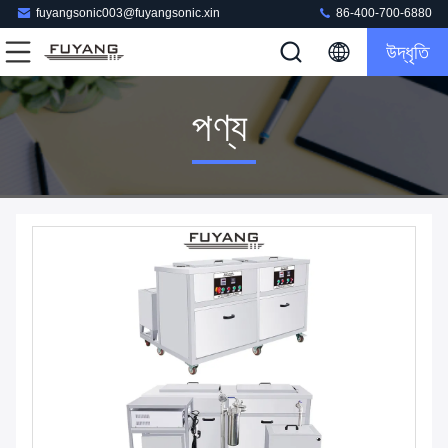
fuyangsonic003@fuyangsonic.xin
86-400-700-6880
উদ্ধৃতি
পণ্য