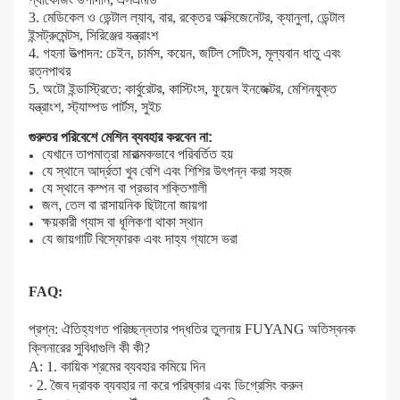
3. মেডিকেল ও ডেন্টাল ল্যাব, বার, রক্তের অক্সিজেনেটর, ক্যানুলা, ডেন্টাল
ইন্সট্রুমেন্টস, সিরিঞ্জের যন্ত্রাংশ
4. গহনা উত্পাদন: চেইন, চার্মস, কয়েন, জটিল সেটিংস, মূল্যবান ধাতু এবং
রত্নপাথর
5. অটো ইন্ডাস্ট্রিতে: কার্বুরেটর, কাস্টিংস, ফুয়েল ইনজেক্টর, মেশিনযুক্ত
যন্ত্রাংশ, স্ট্যাম্পড পার্টস, সুইচ
গুরুতর পরিবেশে মেশিন ব্যবহার করবেন না:
যেখানে তাপমাত্রা মারাত্মকভাবে পরিবর্তিত হয়
যে স্থানে আর্দ্রতা খুব বেশি এবং শিশির উৎপন্ন করা সহজ
যে স্থানে কম্পন বা প্রভাব শক্তিশালী
জল, তেল বা রাসায়নিক ছিটানো জায়গা
ক্ষয়কারী গ্যাস বা ধূলিকণা থাকা স্থান
যে জায়গাটি বিস্ফোরক এবং দাহ্য গ্যাসে ভরা
FAQ:
প্রশ্ন: ঐতিহ্যগত পরিচ্ছন্নতার পদ্ধতির তুলনায় FUYANG অতিস্বনক
ক্লিনারের সুবিধাগুলি কী কী?
A: 1. কায়িক শ্রমের ব্যবহার কমিয়ে দিন
· 2. জৈব দ্রাবক ব্যবহার না করে পরিষ্কার এবং ডিগ্রেসিং করুন