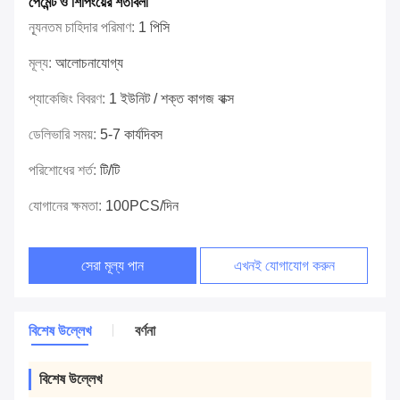
পেমেন্ট ও শিপিংয়ের শর্তাবলী
ন্যূনতম চাহিদার পরিমাণ:
1 পিসি
মূল্য:
আলোচনাযোগ্য
প্যাকেজিং বিবরণ:
1 ইউনিট / শক্ত কাগজ বাক্স
ডেলিভারি সময়:
5-7 কার্যদিবস
পরিশোধের শর্ত:
টি/টি
যোগানের ক্ষমতা:
100PCS/দিন
সেরা মূল্য পান
এখনই যোগাযোগ করুন
বিশেষ উল্লেখ
বর্ণনা
বিশেষ উল্লেখ