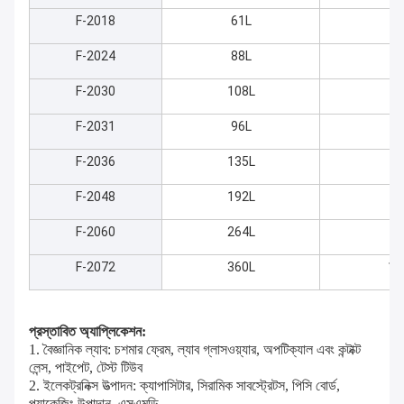
F-2018
61L
50
F-2024
88L
55
F-2030
108L
60
F-2031
96L
80
F-2036
135L
60
F-2048
192L
70
F-2060
264L
80
F-2072
360L
10
প্রস্তাবিত অ্যাপ্লিকেশন:
1. বৈজ্ঞানিক ল্যাব: চশমার ফ্রেম, ল্যাব গ্লাসওয়্যার, অপটিক্যাল এবং কন্টাক্ট
লেন্স, পাইপেট, টেস্ট টিউব
2. ইলেকট্রনিক্স উত্পাদন: ক্যাপাসিটার, সিরামিক সাবস্ট্রেটস, পিসি বোর্ড,
প্যাকেজিং উপাদান, এসএমডি