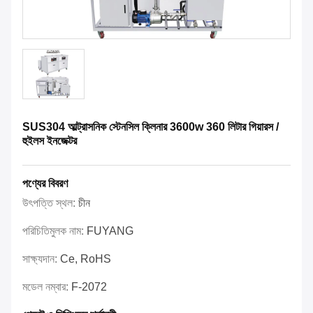
SUS304 আল্ট্রাসনিক স্টেনসিল ক্লিনার 3600w 360 লিটার গিয়ারস /
হুইলস ইনজেক্টর
পণ্যের বিবরণ
উৎপত্তি স্থল:
চীন
পরিচিতিমুলক নাম:
FUYANG
সাক্ষ্যদান:
Ce, RoHS
মডেল নম্বার:
F-2072