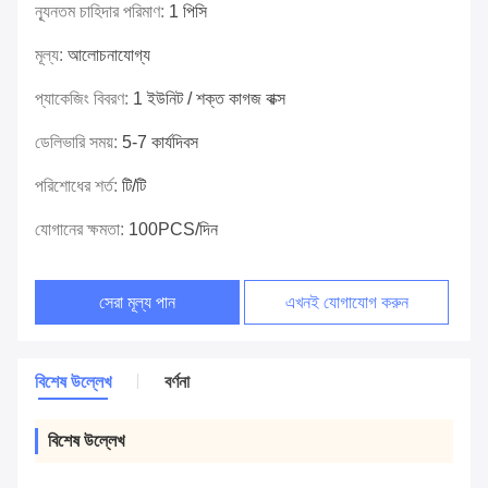
ন্যূনতম চাহিদার পরিমাণ:
1 পিসি
মূল্য:
আলোচনাযোগ্য
প্যাকেজিং বিবরণ:
1 ইউনিট / শক্ত কাগজ বাক্স
ডেলিভারি সময়:
5-7 কার্যদিবস
পরিশোধের শর্ত:
টি/টি
যোগানের ক্ষমতা:
100PCS/দিন
সেরা মূল্য পান
এখনই যোগাযোগ করুন
বিশেষ উল্লেখ
বর্ণনা
বিশেষ উল্লেখ