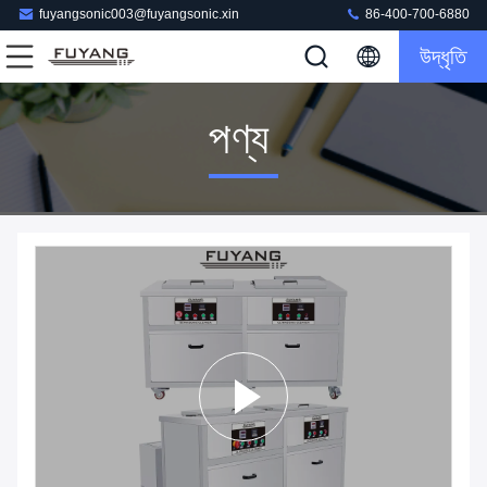
fuyangsonic003@fuyangsonic.xin
86-400-700-6880
উদ্ধৃতি
পণ্য