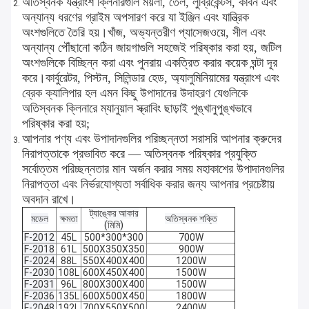
অতিস্বনক যন্ত্রাংশ ক্লিনারগুলি ময়লা, তেল, লুব্রিকেন্টস, কার্বন এবং
অন্যান্য ধরণের গ্রাইম অপসারণ করে যা ইঞ্জিন এবং যান্ত্রিক
অংশগুলিতে তৈরি হয়।খাঁজ, অভ্যন্তরীণ প্যাসেজওয়ে, সীল এবং
অন্যান্য পৌঁছানো কঠিন জায়গাগুলি সহজেই পরিষ্কার করা হয়, জটিল
অংশগুলিকে বিচ্ছিন্ন করা এবং পুনরায় একত্রিত করার কয়েক ঘন্টা দূর
করে।কার্বুরেটর, পিস্টন, সিলিন্ডার হেড, অ্যালুমিনিয়ামের যন্ত্রাংশ এবং
ব্রেক ক্যালিপার হল এমন কিছু উপাদানের উদাহরণ যেগুলিকে
অতিস্বনক ক্লিনারে ম্যানুয়াল স্ক্রাবিং ছাড়াই পুঙ্খানুপুঙ্খভাবে
পরিষ্কার করা হয়;
আপনার পণ্য এবং উপাদানগুলির পরিচ্ছন্নতা সরাসরি আপনার ক্রুদের
নিরাপত্তাকে প্রভাবিত করে — অতিস্বনক পরিষ্কার প্রযুক্তি
সর্বোত্তম পরিচ্ছন্নতার মান অর্জন করার সময় মহাকাশের উপাদানগুলির
নিরাপত্তা এবং নির্ভরযোগ্যতা সর্বাধিক করার জন্য আপনার প্রচেষ্টায়
অবদান রাখে।
ট্যাঙ্কের আকার
মডেল
ক্ষমতা
অতিস্বনক শক্তি
(মিমি)
F-2012
45L
500*300*300
700W
F-2018
61L
500X350X350
900W
F-2024
88L
550X400X400
1200W
F-2030
108L
600X450X400
1500W
F-2031
96L
800X300X400
1500W
F-2036
135L
600X500X450
1800W
F-2048
192L
700X550X500
2400W