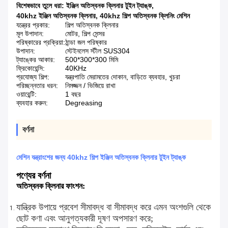
বিশেষভাবে তুলে ধরা:
ইঞ্জিন অতিস্বনক ক্লিনার টুইন ট্যাঙ্ক
,
40khz ইঞ্জিন অতিস্বনক ক্লিনার
,
40khz শিল্প অতিস্বনক ক্লিনিং মেশিন
যন্ত্রের প্রকার:
শিল্প অতিস্বনক ক্লিনার
মূল উপাদান:
মোটর, শিল্প সেন্সর
পরিষ্কারের প্রক্রিয়া:
ঠান্ডা জল পরিষ্কার
উপাদান:
স্টেইনলেস স্টীল SUS304
ট্যাঙ্কের আকার:
500*300*300 মিমি
ফ্রিকোয়েন্সি:
40KHz
প্রযোজ্য শিল্প:
যন্ত্রপাতি মেরামতের দোকান, বাড়িতে ব্যবহার, খুচরা
পরিচ্ছন্নতার ধরন:
নিমজ্জন / ভিজিয়ে রাখা
ওয়ারেন্টি:
1 বছর
ব্যবহার করুন:
Degreasing
বর্ণনা
মেশিন যন্ত্রাংশের জন্য 40khz শিল্প ইঞ্জিন অতিস্বনক ক্লিনার টুইন ট্যাঙ্ক
পণ্যের বর্ণনা
অতিস্বনক ক্লিনার ফাংশন:
যান্ত্রিক উপায়ে প্রবেশ সীমাবদ্ধ বা সীমাবদ্ধ করে এমন অংশগুলি থেকে
ছোট কণা এবং আনুগত্যকারী দূষণ অপসারণ করে;