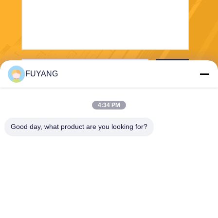
পাঠান
FUYANG
4:34 PM
Good day, what product are you looking for?
Shenzhen FUYANG Technology Group Co.
LTD
fuyangsonic003@fuyangson
ic.xin
86-400-700-6880