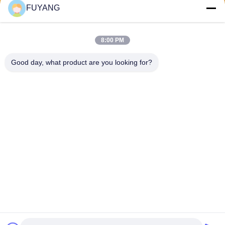
পাঠান
FUYANG
8:00 PM
Good day, what product are you looking for?
Shenzhen FUYANG Technology Group Co.
LTD
fuyangsonic003@fuyangson
ic.xin
86-400-700-6880
1118, নং 106, ইয়ংফু রোড, কিয়াওতু
কমিউনিটি, ফুহাই স্ট্রিট, বাওন জেলা,
শেনজেন
চীন ভালো মানের বড় শিল্প অতিস্বনক ক্লিনার সরবরাহকারী। কপিরাইট © 2026 Shenzhen FUYANG
Technology Group Co. LTD সমস্ত অধিকার সংরক্ষিত।