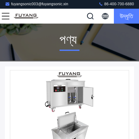
fuyangsonic003@fuyangsonic.xin
86-400-700-6880
উদ্ধৃতি
পণ্য