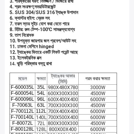
3. পরিষ্কারের ধরন: নিমজ্জন / ভিজিয়ে রাখা
4. শ্রম সংরক্ষণ;সময়ডিটারজেন্ট
5. SUS 304/SUS 316 ট্যাঙ্ক উপাদান
6. ক্যাস্টর হুইল: ব্রেক সহ
7. তরল স্তর সুইচ যোগ করা যেতে পারে
8. হিটার: রুম টেম্প-100℃ সামঞ্জস্যযোগ্য
9. তাপ নিরোধক
10. উপযুক্ত জায়গায় জল প্রবেশ/আউট সহ
11. ঢাকনা মেশিনে hinged
12. ট্যাঙ্কের ভিতরে একটি লিফট পয়েন্ট আছে
13. ইলেকট্রনিক বক্স
14. ঝুড়ি পরিষ্কার বস্তু রাখা
ট্যাঙ্কের আকার
মডেল
ক্ষমতা
গরম করার ক্ষমতা
(মিমি)
F-600035L
35L
980X480X780
3000W
F-600054L
54L
600X300X300
4500W
F-600096L
96L
600X400X400
6000W
F-70063L
63L
700X300X300
4500W
F-700112L
112L
700X400X400
6000W
F-700140L
140L
700X500X400
6000W
F-80072L
72L
800X300X300
4500W
F-800128L
128L
800X00X400
6000W