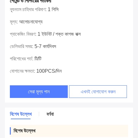
পেমেন্ট ও শিপিংয়ের শর্তাবলী
ন্যূনতম চাহিদার পরিমাণ:
1 পিসি
মূল্য:
আলোচনাযোগ্য
প্যাকেজিং বিবরণ:
1 ইউনিট / শক্ত কাগজ বাক্স
ডেলিভারি সময়:
5-7 কার্যদিবস
পরিশোধের শর্ত:
টি/টি
যোগানের ক্ষমতা:
100PCS/দিন
সেরা মূল্য পান
এখনই যোগাযোগ করুন
বিশেষ উল্লেখ
বর্ণনা
বিশেষ উল্লেখ