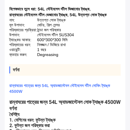
বিশেষভাবে তুলে ধরা:
54L স্টেইনলেস স্টীল ভিজানোর ট্যাঙ্ক
,
রান্নাঘরের স্টেইনলেস স্টীল ভেজানোর ট্যাঙ্ক
,
54L উত্তপ্ত সোক ট্যাঙ্ক
নাম:
উত্তপ্ত সোক ট্যাঙ্ক
মূল উপাদান:
মোটর, শিল্প সেন্সর
পরিষ্কারের প্রক্রিয়া:
ঠান্ডা জল পরিষ্কার
উপাদান:
স্টেইনলেস স্টীল SUS304
ট্যাঙ্কের আকার:
600*300*300 মিমি
পরিষ্কারের ধরন:
নিমজ্জন / ভিজিয়ে রাখা
ওয়ারেন্টি:
1 বছর
ব্যবহার করুন:
Degreasing
বর্ণনা
রান্নাঘরের পাত্রের জন্য 54L অ্যাডজাস্টেবল স্টেইনলেস স্টীল সোকিং ট্যাঙ্ক
4500W
রান্নাঘরের পাত্রের জন্য 54L অ্যাডজাস্টেবল সোক ট্যাঙ্ক 4500W
বর্ণনা
বৈশিষ্ট্য
1. মেশিনের ধরন: ফুটন্ত ট্যাঙ্ক
2. ফুটন্ত জল পরিষ্কার করা