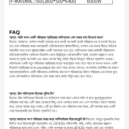
F-800160L
160L
800*500*6400
6000W
FAQ
প্রশ্ন: আমি কখন একটি পরিষ্কার প্রক্রিয়ায় অতিস্বনক যোগ করার কথা বিবেচনা করব?
উত্তর: সাধারণত, বর্তমান পদ্ধতি ব্যবহার করে যখনই অংশগুলি যথেষ্ট পরিচ্ছন্ন হয় না তখনই উত্তর 
হয়।যখন পরিষ্কার করার সমস্যাগুলি নেতিবাচকভাবে উত্পাদনশীলতা, গুণমান এবং/অথবা নীচের লাইনকে 
প্রভাবিত করে তখন আল্ট্রাসোনিক্স একটি আবশ্যক হয়ে ওঠে।অতিস্বনক দ্বারা কার্যকরী পরিচ্ছন্নতা 
মাইক্রোস্কোপিক মেডিকেল ডিভাইস থেকে রিকন্ডিশন্ড লোকোমোটিভ শ্যাফ্ট, মহাকাশ যন্ত্রাংশ থেকে 
আবরণের পূর্বের অংশগুলি এবং আরও অনেক কিছু পর্যন্ত শিল্পের বিস্তৃত পরিসরে প্রমাণিত হয়েছে।
অতিস্বনক একটি নতুন পরিস্কার প্রক্রিয়ার মধ্যে অন্তর্ভুক্ত করা যেতে পারে বা কখনও কখনও একটি 
বিদ্যমান প্রক্রিয়ার মধ্যে retrofitted করা যেতে পারে.অনেক ক্ষেত্রে, অংশগুলির অবশিষ্টাংশের কারণে 
প্রত্যাখ্যানগুলিকে একটি সঠিকভাবে-কনফিগার করা অংশ পরিষ্কারের লাইনে পরিষ্কার এবং/অথবা ধুয়ে 
ফেলা স্টেশনগুলিতে অতিস্বনক যোগ করার সাথে কার্যত নির্মূল করা যেতে পারে।
প্রশ্ন: শিল্প অতিস্বনক ক্লিনার সুবিধা কি?
উত্তর: শিল্প অতিস্বনক ক্লিনার হল সর্বোত্তম পন্থা যাতে কোনো ক্ষতি না করে পুঙ্খানুপুঙ্খভাবে 
পরিষ্কার করা যায়।এটি প্রায় যেকোনো কিছু থেকে একগুঁয়ে ময়লা এবং তেল অপসারণ করতে সাহায্য 
করে, তাদের আবার নতুন দেখায়।এটি খুব নিরাপদ এবং পরিচালনা করা সহজ, এটি আপনার জন্য একটি 
সেরা সাহায্যকারী হাত হিসাবে প্রমাণিত হয়।
প্রশ্ন:
আমাদের অংশ পরিষ্কার করার জন্য অপ্টিমাইজড ফ্রিকোয়েন্সি কি?
উত্তর: বস্তুর দূষকগুলির উপর 
ভিত্তি করে ফ্রিকোয়েন্সি প্রস্তাবিত হয়।28 KHz শক্তিশালী, গাড়ি, মোটর, জাহাজের যন্ত্রাংশ 
পরিষ্কারের জন্য ভাল (তেল, গ্রীস, পেস্ট অপসারণের জন্য) 40 KHz প্রধান বোর্ড এবং অন্যান্য 