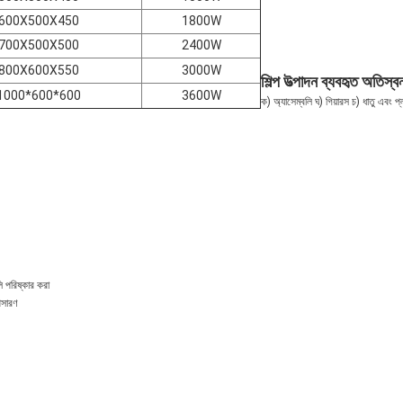
600X500X450
1800W
700X500X500
2400W
800X600X550
3000W
শিল্প উত্পাদন ব্যবহৃত অতিস্
1000*600*600
3600W
ক) অ্যাসেম্বলি ঘ) গিয়ারস চ) ধাতু এবং প্
ি পরিষ্কার করা
পসারণ