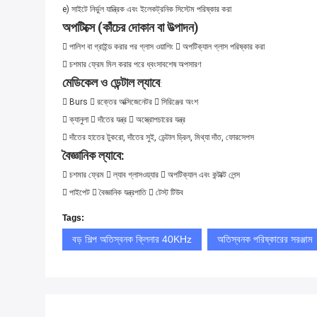
e) সাইটে নির্ভুল যান্ত্রিক এবং ইলেকট্রনিক সিস্টেম পরিষ্কার করা
অপটিক্সে (কাঁচের দোকান বা উত্পাদন)
 পালিশ বা গ্রাইন্ড করার পর গ্লাস ওয়াশিং  অপটিক্যাল গ্লাস পরিষ্কার করা
 চশমার ফ্রেম মিল করার পরে ধ্বংসাবশেষ অপসারণ
মেডিকেল ও ডেন্টাল ল্যাবে
:
 Burs  রক্তের অক্সিজেনেটর  সিরিঞ্জের অংশ
 ক্যানুলা  দাঁতের যন্ত্র  অস্ত্রোপচারের যন্ত্র
 দাঁতের হাতের টুকরো, দাঁতের সুই, ডেন্টাল ড্রিল, মিথ্যা দাঁত, ফোরসেপস
বৈজ্ঞানিক ল্যাবে:
 চশমার ফ্রেম  ল্যাব গ্লাসওয়্যার  অপটিক্যাল এবং কন্টাক্ট লেন্স
 পাইপেট  বৈজ্ঞানিক যন্ত্রপাতি  টেস্ট টিউব
Tags:
বড় শিল্প অতিস্বনক ক্লিনার 40KHz
অতিস্বনক পরিষ্কারের সরঞ্জাম