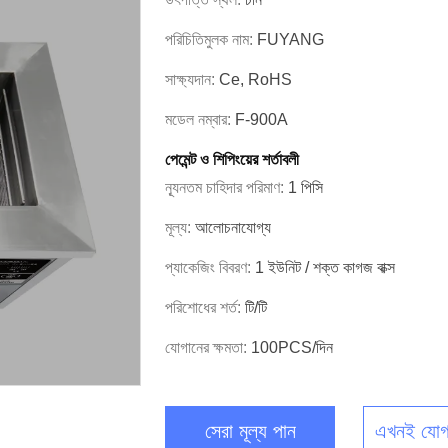
পরিচিতিমুলক নাম:
FUYANG
সাক্ষ্যদান:
Ce, RoHS
মডেল নম্বার:
F-900A
পেমেন্ট ও শিপিংয়ের শর্তাবলী
ন্যূনতম চাহিদার পরিমাণ:
1 পিসি
মূল্য:
আলোচনাযোগ্য
প্যাকেজিং বিবরণ:
1 ইউনিট / শক্ত কাগজ বাক্স
পরিশোধের শর্ত:
টি/টি
যোগানের ক্ষমতা:
100PCS/দিন
সেরা মূল্য পান
এখনই যোগ