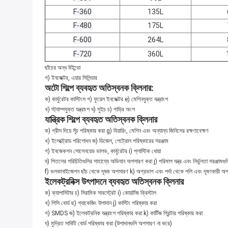
F-360
135L
F-480
175L
F-600
264L
F-720
360L
ছাঁচের অন্ধ উইন্ডো
গ) ইনজেক্টর, এয়ার সিলিন্ডার
অটো শিল্পে ব্যবহৃত অতিস্বনক ক্লিনার:
ক) কার্বুরেটর কাস্টিংস গ) ফুয়েল ইনজেক্টর e) মেশিনযুক্ত যন্ত্রাংশ
খ) স্ট্যাম্পযুক্ত যন্ত্রাংশ ঘ) সুইচ চ) গাড়ির অংশ
যান্ত্রিক শিল্পে ব্যবহৃত অতিস্বনক ক্লিনার
ক) গ্রীস দিয়ে সূঁচ পরিষ্কার করা g) বিয়ারিং, মেশিন এবং অন্যান্য জিনিসের রক্ষণাবেক্ষণ
খ) ইলেক্ট্রোড পরিশোধন জ) ডিজেল, পেট্রোল পরিষ্কারের সরঞ্জাম
গ) ইনজেকশন সোলেনয়েড ভালভ, কার্বুরেটর i) প্লাস্টিক ধোয়া
ঘ) পিতলের পরিচিতিগুলির সাহায্যে অভিযান অপসারণ করা j) পরিমাপ যন্ত্র এবং নির্ভুলতা সরঞ্জামগুল
f) ভলকানাইজেশন ছাঁচ থেকে দূষক অপসারণ k) অগ্রভাগ এবং পর্দা থেকে পলি এবং দূষণকারী অ
ইলেকট্রনিক্স উৎপাদনে ব্যবহৃত অতিস্বনক ক্লিনার
ক) ক্যাপাসিটার চ) সিরামিক সাবস্ট্রেট i) কোয়ার্টজ ক্রিস্টাল
খ) পিসি বোর্ড ছ) প্যাকেজিং উপাদান j) কাস্টিং পরিষ্কার করা
গ) SMDS জ) ইলেকট্রনিক যন্ত্রাংশ পরিষ্কার করা k) কার্টিজ প্রিন্টার পরিষ্কার করা
ঘ) মুদ্রিত সার্কিট বোর্ড পরিষ্কার করা (উপাদানগুলি অপসারণ না করে)