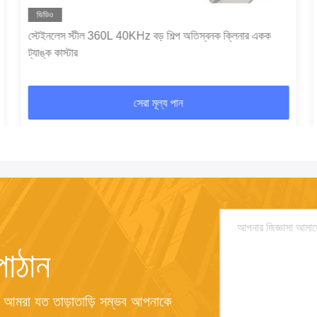
ভিডিও
স্টেইনলেস স্টীল 360L 40KHz বড় শিল্প অতিস্বনক ক্লিনার একক
ট্যাঙ্ক কাস্টার
সেরা মূল্য পান
পাঠান
 আমরা যত তাড়াতাড়ি সম্ভব আপনাকে 