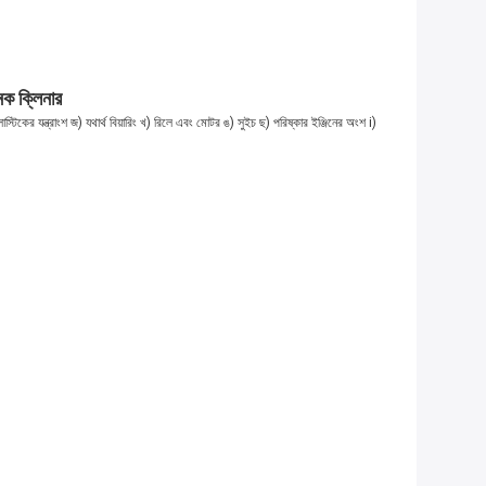
বনক ক্লিনার
লাস্টিকের যন্ত্রাংশ জ) যথার্থ বিয়ারিং খ) রিলে এবং মোটর ঙ) সুইচ ছ) পরিষ্কার ইঞ্জিনের অংশ i)