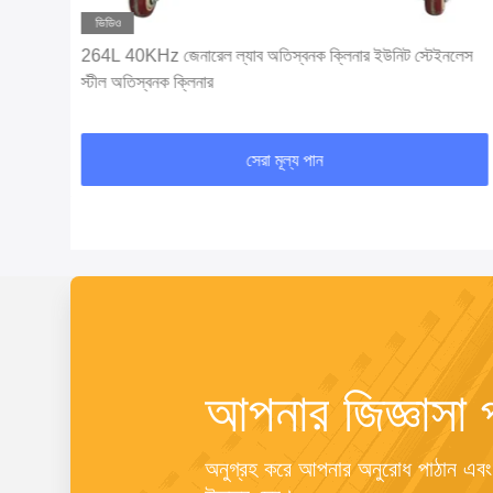
ভিডিও
স্টিল
264L 40KHz জেনারেল ল্যাব অতিস্বনক ক্লিনার ইউনিট স্টেইনলেস
স্টীল অতিস্বনক ক্লিনার
সেরা মূল্য পান
আপনার জিজ্ঞাসা 
অনুগ্রহ করে আপনার অনুরোধ পাঠান এবং