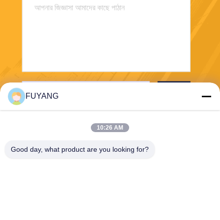
পাঠান
FUYANG
10:26 AM
Good day, what product are you looking for?
Shenzhen FUYANG Technology Group Co.
LTD
fuyangsonic003@fuyangson
ic.xin