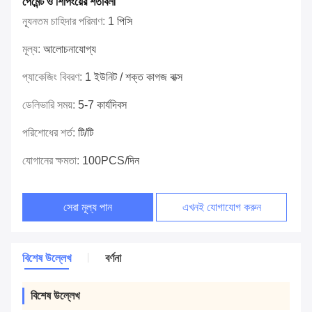
পেমেন্ট ও শিপিংয়ের শর্তাবলী
ন্যূনতম চাহিদার পরিমাণ:
1 পিসি
মূল্য:
আলোচনাযোগ্য
প্যাকেজিং বিবরণ:
1 ইউনিট / শক্ত কাগজ বাক্স
ডেলিভারি সময়:
5-7 কার্যদিবস
পরিশোধের শর্ত:
টি/টি
যোগানের ক্ষমতা:
100PCS/দিন
সেরা মূল্য পান
এখনই যোগাযোগ করুন
বিশেষ উল্লেখ
বর্ণনা
বিশেষ উল্লেখ