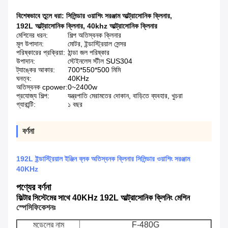
বিশেষভাবে তুলে ধরা:
সিলিন্ডার ওয়াশিং সরঞ্জাম আল্ট্রাসোনিক ক্লিনার
,
192L আল্ট্রাসোনিক ক্লিনার
,
40khz আল্ট্রাসোনিক ক্লিনার
মেশিনের ধরন:
শিল্প অতিস্বনক ক্লিনার
মূল উপাদান:
মোটর, ইন্ডাস্ট্রিয়াল সেন্সর
পরিষ্কারের প্রক্রিয়া:
ঠান্ডা জল পরিষ্কার
উপাদান:
স্টেইনলেস স্টীল SUS304
ট্যাঙ্কের আকার:
700*550*500 মিমি
ঘনত্ব:
40KHz
অতিস্বনক cpower:
0~2400w
প্রযোজ্য শিল্প:
যন্ত্রপাতি মেরামতের দোকান, বাড়িতে ব্যবহার, খুচরা
গ্যারান্টি:
১ বছর
বর্ণনা
192L ইন্ডাস্ট্রিয়াল ইঞ্জিন ব্লক অতিস্বনক ক্লিনার সিলিন্ডার ওয়াশিং সরঞ্জাম
40KHz
পণ্যের বর্ণনা
ফিল্টার সিস্টেমের সাথে 40KHz 192L আল্ট্রাসোনিক ক্লিনিং মেশিন
স্পেসিফিকেশনঃ
মডেলের নাম
F-480G