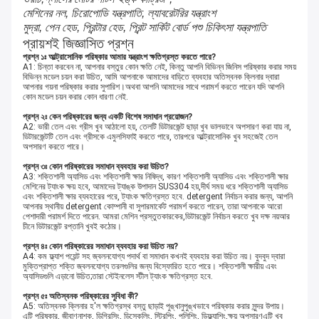
মেশিনের নল, চিরোপোডি যন্ত্রপাতি, ল্যাবরেটরির যন্ত্রাংশ
মুদ্রা, পেন হেড, প্রিন্টার হেড, প্রিন্ট সার্কিট বোর্ড পশু চিকিৎসা যন্ত্রপাতি
প্রায়শই জিজ্ঞাসিত প্রশ্ন
প্রশ্ন ১ঃ আল্ট্রাসোনিক পরিষ্কার আমার যন্ত্রাংশ ক্ষতিগ্রস্ত করতে পারে?
A1: চিন্তা করবেন না, আপনার বস্তুর কোন ক্ষতি নেই, কিন্তু আপনি বিভিন্ন জিনিস পরিষ্কার করার সময়
বিভিন্ন মডেল চয়ন করা উচিত, আমি আপনাকে আমাদের বাড়িতে ব্যবহার অতিস্বনক ক্লিনার দ্বারা
আপনার গয়না পরিষ্কার করার সুপারিশ।অথবা আপনি আমাদের সাথে পরামর্শ করতে পারেন যদি আপনি
কোন মডেল চয়ন করার কোন ধারণা নেই.
প্রশ্ন ২ঃ কেন পরিষ্কারের জন্য একটি বিশেষ সমাধান প্রয়োজন?
A2: ভারী তেল এবং গ্রীস খুব আঠালো হয়, তেলটি ডিটারজেন্ট ছাড়া খুব ভালভাবে অপসারণ করা যায় না,
ডিটারজেন্টটি তেল এবং গ্রীসকে এমুলসিফাই করতে পারে, তারপরে আল্ট্রাসোনিক খুব সহজেই তেল
অপসারণ করতে পারে।
প্রশ্ন ৩ঃ কোন পরিষ্কারের সমাধান ব্যবহার করা উচিত?
A3: শক্তিশালী অ্যাসিড এবং শক্তিশালী ক্ষার নিষিদ্ধ, কারণ শক্তিশালী অ্যাসিড এবং শক্তিশালী ক্ষার
মেশিনের ট্যাংক ক্ষয় হবে, আমাদের ট্যাঙ্ক উপাদান SUS304 হয়,দীর্ঘ সময় ধরে শক্তিশালী অ্যাসিড
এবং শক্তিশালী ক্ষার ব্যবহারের পরে, ট্যাংক ক্ষতিগ্রস্ত হবে. detergent নির্বাচন করার জন্য, আপনি
আপনার স্থানীয় detergent কোম্পানী বা সুপারমার্কেট পরামর্শ করতে পারেন, তারা আপনাকে আরো
পেশাদারী পরামর্শ দিতে পারেন. আমরা মেশিন প্রস্তুতকারকের,ডিটারজেন্ট নির্বাচন করতে খুব দক্ষ নয়আর
চীনে ডিটারজেন্ট রপ্তানি খুবই কঠোর।
প্রশ্ন ৪ঃ কোন পরিষ্কারের সমাধান ব্যবহার করা উচিত নয়?
A4: কম ফ্ল্যাশ পয়েন্ট সহ জ্বলনযোগ্য পদার্থ বা সমাধান কখনই ব্যবহার করা উচিত নয়। বুদবুদ দ্বারা
মুক্তিপ্রাপ্ত শক্তি জ্বলনযোগ্য তরলগুলির জন্য বিস্ফোরিত হতে পারে। শক্তিশালী ক্ষারীয় এবং
অ্যাসিডগুলি এড়ানো উচিত;তারা স্টেইনলেস স্টীল ট্যাংক ক্ষতিগ্রস্ত হবে.
প্রশ্ন ৫ঃ অতিস্বনক পরিষ্কারের সুবিধা কী?
A5: অতিস্বনক ক্লিনার হ'ল ক্ষতিগ্রস্থ বস্তু ছাড়াই পুঙ্খানুপুঙ্খভাবে পরিষ্কার করার সুন্দর উপায়।
এটি পরিষ্কার, জীবাণুনাশক, ডিগ্রিসিং, ডিস্কেলিং, স্ট্রিপিং, পলিশিং, ডিফ্ল্যাশিং,ক্ষয় অপসারণএটি খুব