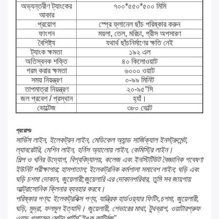
অভ্যন্তরীণ ট্যাংকের
৭০০*৫৫০*৫০০ মিমি
আকার
প্রয়োগ
স্প্রে ফ্লানেল ছাঁচ পরিষ্কার করুন
ফাংশন
ময়লা, তেল, মরিচা, গ্রীস অপসারণ
বৈশিষ্ট্য
যথার্থ ছাঁচনির্মাণের ক্ষতি নেই
ট্যাংক ক্ষমতা
১৯২ এল
অতিস্বনক শক্তি
৪০ কিলোওয়াট
গরম করার ক্ষমতা
৬০০০ ওয়াট
সময় নিয়ন্ত্রণ
০-৯৯ মিনিট
তাপমাত্রা নিয়ন্ত্রণ
২০-৯৫°সি
জল প্রবেশ / প্রস্থান
হ্যাঁ।
ভোল্টেজ
৩৮০ ভোল্ট
প্রয়োগঃ
সার্ভিস লাইন, ইলেকট্রন লাইন, মেডিকেল অ্যান্ড সার্জিক্যাল ইনস্ট্রুমেন্ট,
ল্যাবরেটরি, মেশিন লাইন, হর্নিস অ্যালোয় লাইন, কেমিস্ট্রি লাইন।
শিল্প ও খনির উদ্যোগ, বিশ্ববিদ্যালয়, কলেজ এবং ইনস্টিটিউট বৈজ্ঞানিক গবেষণা
ইউনিট পরীক্ষাগার; হাসপাতাল; ইলেকট্রনিক কর্মশালা সমাবেশ লাইন; ঘড়ি এবং
ঘড়ি চশমা দোকান, জুয়েলারী;জুয়েলারি এর দোকানপরিবার, তুমি সব জায়গায়
আল্ট্রাসোনিক ক্লিনার ব্যবহার করবে।
পরিষ্কার পণ্য: ইলেকট্রনিক্স পণ্য, যান্ত্রিক হার্ডওয়্যার ফিটিং,চশমা, জুয়েলারী,
ঘড়ি, মুদ্রা, ফলমূল ইত্যাদি। জুয়েলারী, শেভারের মাথা, টুথব্রাশ, ওয়াটারপ্রুফ
ওয়াচ,গ্লাসের মোটর পার্টস"ইঙ্ক কার্ট্রিজ",