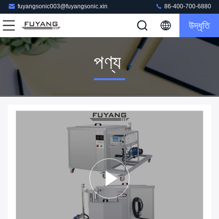
fuyangsonic003@fuyangsonic.xin
86-400-700-6880
উদ্ধৃতি
পণ্য