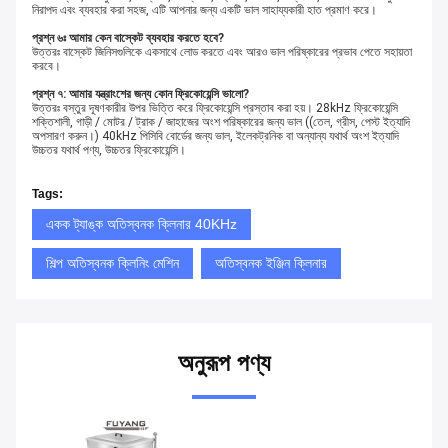
নিরাপদ এবং ব্যবহার করা সহজ, এটি আপনার জন্য একটি ভাল সাহায্যকারী হাত প্রমাণ করে।
প্রশ্ন ৬ঃ আমার কেন বাস্কেট ব্যবহার করতে হবে?
উত্তরঃ বাস্কেট জিনিসগুলিকে একসাথে লোড করতে এবং আরও ভাল পরিষ্কারের প্রভাব পেতে সহায়তা
করবে।
প্রশ্ন ৭: আমার যন্ত্রাংশের জন্য কোন ফ্রিকোয়েন্সি ভালো?
উত্তরঃ বস্তুর দূষণকারীর উপর ভিত্তি করে ফ্রিকোয়েন্সি প্রস্তাব করা হয়। 28kHz ফ্রিকোয়েন্সি
শক্তিশালী, গাড়ী / মোটর / ট্রাক / জাহাজের অংশ পরিষ্কারের জন্য ভাল ((তেল, গ্রীস, পেস্ট ইত্যাদি
অপসারণ করুন।) 40kHz পিসিবি বোর্ডের জন্য ভাল, ইলেকট্রনিক বা অন্যান্য যথার্থ অংশ ইত্যাদি
উচ্চতর যথার্থ পণ্য, উচ্চতর ফ্রিকোয়েন্সি।
Tags:
একক ট্যাঙ্ক অতিস্বনক ক্লিনার 40KHz
শিল্প অতিস্বনক ক্লিনিং মেশিন
অতিস্বনক ইঞ্জিন ক্লিনার
অনুরূপ পণ্য