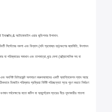
বালানী ইনজেক্টর,& অটোমোবাইল এয়ার কন্ডিশনার উপাদান.
ববর্তী সিস্টেমের নকশা এবং বিন্যাস (যদি প্রযোজ্য হয়)অংশের জ্যামিতি, উৎপাদন
 যা পরিষ্কারের সমাধান এবং তাপমাত্রা,ধুয়ে ফেলা (অল্ট্রাসোনিক সহ বা
মাটি এবং অবশিষ্ট ডিটারজেন্ট অপসারণ করুনআমাদের একটি অ্যাপ্লিকেশন ল্যাব আছে
টি সঠিকভাবে ডিজাইন পরিষ্কার প্রক্রিয়া নির্দিষ্ট পরিচ্ছন্নতা স্তর পূরণ করতে নির্ধারণ
মান পর্যবেক্ষণের মতো জটিল যা অ্যান্স্ট্রোম স্তরের নীচে দূষণকারীর পাতলা