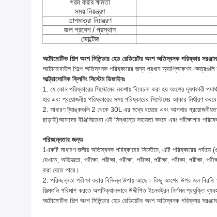
গরম করার ক্ষমতা
সময় নিয়ন্ত্রণ
তাপমাত্রা নিয়ন্ত্রণ
জল প্রবেশ / প্রস্থান
ভোল্টেজ
অটোমোটিভ শিল্প অংশ সিলিন্ডার হেড রেডিয়েটর অংশ অতিস্বনক পরিষ্কার সরঞ্জাম
অটোমোবাইল শিল্পে অতিস্বনক পরিষ্কারের জন্য প্রধান অ্যাপ্লিকেশন ক্ষেত্রগুলি হল 
আল্ট্রাসোনিক ক্লিনিং সিস্টেম ডিজাইনঃ
1. যে কোন পরিষ্কারের সিস্টেমের নকশায় বিবেচনা করা হয় অংশের দূষণকারী পদার্থ
হার এবং প্রয়োজনীয় পরিষ্কারের সময় পরিষ্কারের সিস্টেমের আকার নির্ধারণ করবে,
2. সাধারণ ট্যাঙ্কগুলি 2 থেকে 30L এর মধ্যে রয়েছে এবং আপনার প্রয়োজনীয়তা 
ছাড়াই)আমাদের ইঞ্জিনিয়াররা এই সিদ্ধান্তে সহায়তা করবে এবং পরীক্ষাগার পরিষ
পরিচ্ছন্নতার জন্যঃ
1একটি সাধারণ জলীয় অতিস্বনক পরিষ্কারের সিস্টেমে, এটি পরিষ্কারের পর্যায়ে (
যেখানে, অভিজ্ঞতা, পরীক্ষা, পরীক্ষা, পরীক্ষা, পরীক্ষা, পরীক্ষা, পরীক্ষা, পরীক্ষা, পরী
করা যেতে পারে।
2. পরিচ্ছন্নতা পরীক্ষা করার বিভিন্ন উপায় আছে। কিছু অংশের উপর জল বিরতি পর
ফিল্মগুলি পরিমাপ করতে অপটিক্যালভাবে উদ্দীপিত ইলেকট্রন নির্গমন প্রযুক্তি ব্যব
অটোমোটিভ শিল্প অংশ সিলিন্ডার হেড রেডিয়েটর অংশ অতিস্বনক পরিষ্কার সরঞ্জাম