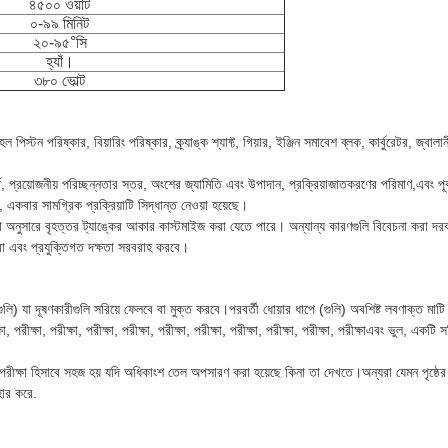
৪৫০০ ওয়াট
০-৯৯ মিনিট
২০-৯৫°সি
হ্যাঁ।
৩৮০ ভোল্ট
পিস্টন পরিষ্কার, বিয়ারিং পরিষ্কার, ক্র্যাঙ্ক শ্যাফ্ট, গিয়ার, ইঞ্জিন সমাবেশ ব্লক, কার্বুরেটর, জ্
, প্রয়োজনীয় পরিচ্ছন্নতার স্তর, অংশের জ্যামিতি এবং উপাদান, প্রক্রিয়াজাতকরণের পরিমাণ,এবং পূর্
 একবার সামগ্রিক প্রক্রিয়াটি সিদ্ধান্ত নেওয়া হয়েছে।
অনুসারে বৃহত্তর ট্যাঙ্কের আকার কাস্টমাইজ করা যেতে পারে। অন্যান্য কারণগুলি বিবেচনা করা দরকার
েবা এবং প্রযুক্তিগত দক্ষতা সরবরাহ করবে।
গুলি) যা দূষণকারীগুলি সরিয়ে ফেলবে বা মুক্ত করবে।পরবর্তী ধোয়ার ধাপে (গুলি) অবশিষ্ট লবণাক্ত 
ক্ষা, পরীক্ষা, পরীক্ষা, পরীক্ষা, পরীক্ষা, পরীক্ষা, পরীক্ষা, পরীক্ষা, পরীক্ষা, পরীক্ষা, পরীক্ষাএবং ভুল, এক
ীক্ষা হিসাবে সহজ হয় যদি অধিকাংশ তেল অপসারণ করা হয়েছে কিনা তা দেখতে।অন্যরা যেমন পৃষ্ঠের গুণ
হার করে.