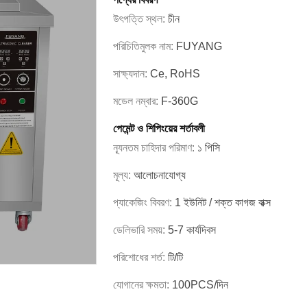
উৎপত্তি স্থল:
চীন
পরিচিতিমুলক নাম:
FUYANG
সাক্ষ্যদান:
Ce, RoHS
মডেল নম্বার:
F-360G
পেমেন্ট ও শিপিংয়ের শর্তাবলী
ন্যূনতম চাহিদার পরিমাণ:
১ পিসি
মূল্য:
আলোচনাযোগ্য
প্যাকেজিং বিবরণ:
1 ইউনিট / শক্ত কাগজ বাক্স
ডেলিভারি সময়:
5-7 কার্যদিবস
পরিশোধের শর্ত:
টি/টি
যোগানের ক্ষমতা:
100PCS/দিন