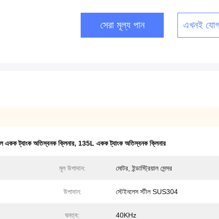
সেরা মূল্য পান
এখনই যোগ
টীল একক ট্যাংক অতিস্বনক ক্লিনার
,
135L একক ট্যাংক অতিস্বনক ক্লিনার
মূল উপাদান:
মোটর, ইন্ডাস্ট্রিয়াল সেন্সর
উপাদান:
স্টেইনলেস স্টীল SUS304
ঘনত্ব:
40KHz