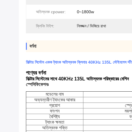
অতিস্বনক cpower:
0~1800w
ক্লিনিং টাইপ:
নিমজ্জন / ভিজিয়ে রাখা
বর্ণনা
ফিল্টার সিস্টেম একক ট্যাংক অতিস্বনক ক্লিনার 40KHz 135L স্টেইনলেস 
পণ্যের বর্ণনা
ফিল্টার সিস্টেমের সাথে 40KHz 135L অতিস্বনক পরিষ্কারের মেশিন
স্পেসিফিকেশনঃ
মডেলের নাম
অভ্যন্তরীণ ট্যাংকের আকার
প্রয়োগ
স্প্
ফাংশন
ময়ল
বৈশিষ্ট্য
য
ট্যাংক ক্ষমতা
অতিস্বনক শক্তি