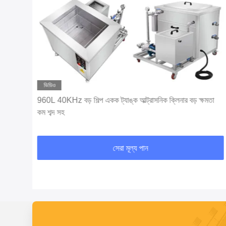
ভিডিও
িং সহ
960L 40KHz বড় শিল্প একক ট্যাঙ্ক আল্ট্রাসনিক ক্লিনার বড় ক্ষমতা
কম শব্দ সহ
সেরা মূল্য পান