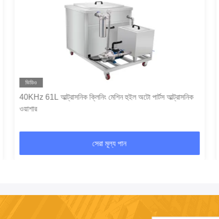
ভিডিও
40KHz 61L আল্ট্রাসনিক ক্লিনিং মেশিন হুইল অটো পার্টস আল্ট্রাসনিক
ওয়াশার
সেরা মূল্য পান