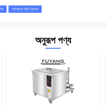
শিন
অতিস্বনক ইঞ্জিন ক্লিনার
অনুরূপ পণ্য