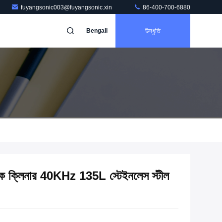
fuyangsonic003@fuyangsonic.xin
86-400-700-6880
উদ্ধৃতি
Bengali
্বনক ক্লিনার 40KHz 135L স্টেইনলেস স্টীল