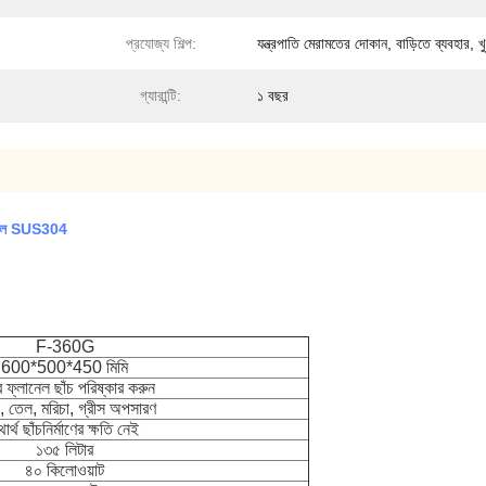
প্রযোজ্য শিল্প:
যন্ত্রপাতি মেরামতের দোকান, বাড়িতে ব্যবহার, খ
গ্যারান্টি:
১ বছর
স্টীল SUS304
F-360G
600*500*450 মিমি
রে ফ্লানেল ছাঁচ পরিষ্কার করুন
া, তেল, মরিচা, গ্রীস অপসারণ
থার্থ ছাঁচনির্মাণের ক্ষতি নেই
১৩৫ লিটার
৪০ কিলোওয়াট