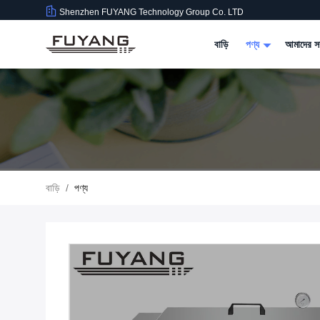
Shenzhen FUYANG Technology Group Co. LTD
বাড়ি
পণ্য
আমাদের সম
বাড়ি
/
পণ্য