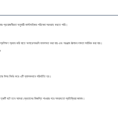
ার প্রয়োজনীয়তা অনুযায়ী কাস্টমাইজড পরিষেবা সরবরাহ করতে পারি।
প্রশিক্ষণ প্রদান করি যাতে অপারেশনগুলি মানসম্মত করা যায় এবং সরঞ্জাম উত্পাদন দক্ষতা সর্বাধিক করা যায়।
ঃ
তার উপর নির্ভর করে এটি ব্যাপকভাবে পরিবর্তিত হয়।
্রুটি ঘটে তবে আমরা ক্রেতাদের বিজ্ঞপ্তি পাওয়ার পরে সময়মতো প্রতিক্রিয়া জানাব।