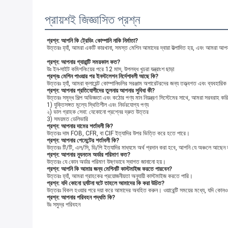
প্রায়শই জিজ্ঞাসিত প্রশ্ন
প্রশ্ন: আপনি কি ট্রেডিং কোম্পানি নাকি নির্মাতা?
উত্তরঃ হ্যাঁ, আমরা একটি কারখানা, সমস্ত মেশিন আমাদের দ্বারা উত্পাদিত হয়, এবং আমরা আপন
প্রশ্ন: আপনার গ্যারান্টি সময়কাল কত?
উঃ ইন-সাইট কমিশনিংয়ের পরে 12 মাস, উপলব্ধ খুচরা যন্ত্রাংশ ছাড়া
প্রশ্নঃ মেশিন পাওয়ার পর ইনস্টলেশন নির্দেশাবলী আছে কি?
উত্তরঃ হ্যাঁ, আমরা ক্লায়েন্ট কোম্পানিগুলির সরঞ্জাম অপারেটরদের জন্য তত্ত্বগত এবং ব্যবহারিক 
প্রশ্ন: আপনার প্রতিযোগীদের তুলনায় আপনার সুবিধা কী?
উত্তরঃ সমৃদ্ধ শিল্প অভিজ্ঞতা এবং কঠোর পণ্য মান নিয়ন্ত্রণ সিস্টেমের সাথে, আমরা সরবরাহ করি
1) যুক্তিসঙ্গত মূল্যে স্থিতিশীল এবং নির্ভরযোগ্য পণ্য
২) ভাল গ্রাহক সেবা: যেকোনো প্রশ্নের দ্রুত উত্তর
3) সময়মত ডেলিভারি
প্রশ্ন: আপনার দামের শর্তাবলী কি?
উত্তরঃ দাম FOB, CFR, বা CIF ইত্যাদির উপর ভিত্তি করে হতে পারে।
প্রশ্ন: আপনার পেমেন্টের শর্তাবলী কি?
উত্তরঃ টি/টি, এল/সি, ডি/পি ইত্যাদির মাধ্যমে অর্থ প্রদান করা হবে, আপনি যে অঞ্চলে আছেন 
প্রশ্ন: আপনার ন্যূনতম অর্ডার পরিমাণ কত?
উত্তরঃ যে কোন অর্ডার পরিমাণ উষ্ণভাবে স্বাগত জানানো হয়।
প্রশ্ন: আপনি কি আমার জন্য মেশিনটি কাস্টমাইজ করতে পারবেন?
উত্তরঃ হ্যাঁ, আমরা গ্রাহকের প্রয়োজনীয়তা অনুযায়ী কাস্টমাইজ করতে পারি।
প্রশ্ন: যদি কোনো দুর্ঘটনা ঘটে তাহলে আমাদের কি করা উচিত?
উত্তরঃ বিকল হওয়ার পরে দয়া করে আমাদের অবহিত করুন। ওয়ারেন্টি সময়ের মধ্যে, যদি কোনও ত
প্রশ্ন: আপনার পরিবহন পদ্ধতি কি?
উঃ সমুদ্র পরিবহন