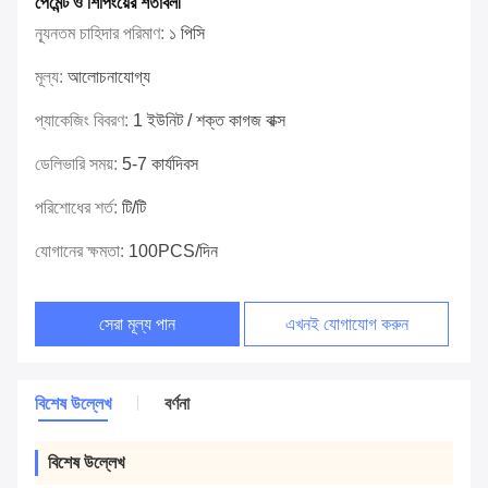
পেমেন্ট ও শিপিংয়ের শর্তাবলী
ন্যূনতম চাহিদার পরিমাণ:
১ পিসি
মূল্য:
আলোচনাযোগ্য
প্যাকেজিং বিবরণ:
1 ইউনিট / শক্ত কাগজ বাক্স
ডেলিভারি সময়:
5-7 কার্যদিবস
পরিশোধের শর্ত:
টি/টি
যোগানের ক্ষমতা:
100PCS/দিন
সেরা মূল্য পান
এখনই যোগাযোগ করুন
বিশেষ উল্লেখ
বর্ণনা
বিশেষ উল্লেখ