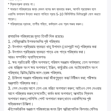
* স্কিডপ্রুফ রাবার পা।
* সাধারণ পরিষ্কারের জন্য কেবল নলের জল ব্যবহার করুন, আপনি প্রয়োজন হলে
ওয়াশিং ফলাফল উন্নত করতে পানিতে প্রায় 5-10 মিলিলিটার ডিটারজেন্ট যোগ করতে
পারেন।
* পরিষ্কারের দ্রাবক, তাপীয় শক্তি, কর্মস্থল এবং শ্রম সঞ্চয় করুন।
রাসায়নিক পরিষ্কারের মূলত তিনটি দিক রয়েছেঃ
1. সেমিকন্ডাক্টর উপকরণগুলির পৃষ্ঠ পরিষ্কার
2- উৎপাদন প্রক্রিয়ায় ব্যবহৃত ধাতু উপাদান (ডোপ্যান্ট সহ) পরিষ্কার করা
3- উৎপাদন প্রক্রিয়ায় ব্যবহৃত পাত্র এবং পাত্র পরিষ্কার করা।
আরও সম্পর্কিত অ্যাপ্লিকেশনঃ
1. ক্ষয় প্রতিরোধী গ্রীস অপসারণ; পরিমাপ সরঞ্জাম পরিষ্কার; তেল অপসারণ
এবং যান্ত্রিক অংশ ক্ষয় অপসারণ; ইঞ্জিন, কার্বুরেটর এবং অটোমোবাইল অংশ
পরিষ্কার; ফিল্টার,ফিল্টার জাল ড্রেজ পরিষ্কার.
2. চিকিৎসা সরঞ্জাম পরিষ্কার করা/ জীবাণুমুক্ত করা/ নির্বীজন করা; পরীক্ষার
যন্ত্রপাতি পরিষ্কার করা।
3. লেপ দেওয়ার আগে তেল এবং মরিচা অপসারণ করুন; আইওন লেপ দেওয়ার
আগে পরিষ্কার করুন;ফসফেটিং; কার্বন জমা অপসারণ; অক্সাইড স্কিনস
অপসারণ করুন;পোলিশিং পেস্ট অপসারণ করুন;ধাতব ওয়ার্কপিসের পৃষ্ঠ
সক্রিয়করণ চিকিত্সা।
4ইলেকট্রনিক যন্ত্রাংশ পরিষ্কারের জন্য শিল্প আল্ট্রাসোনিক ক্লিনার মেশিনঃ