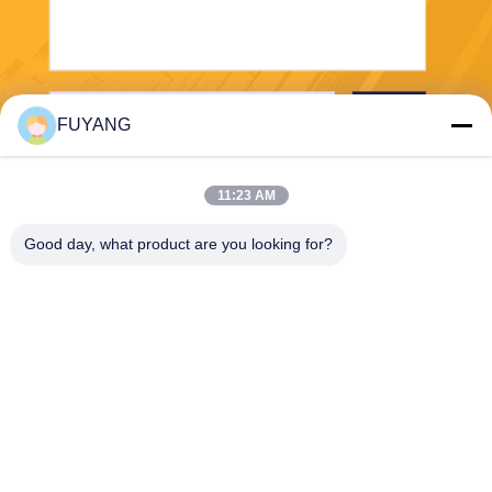
পাঠান
FUYANG
11:23 AM
Good day, what product are you looking for?
Shenzhen FUYANG Technology Group Co.
LTD
fuyangsonic003@fuyangson
ic.xin
86-400-700-6880
1118, নং 106, ইয়ংফু রোড, কিয়াওতু
কমিউনিটি, ফুহাই স্ট্রিট, বাওন জেলা,