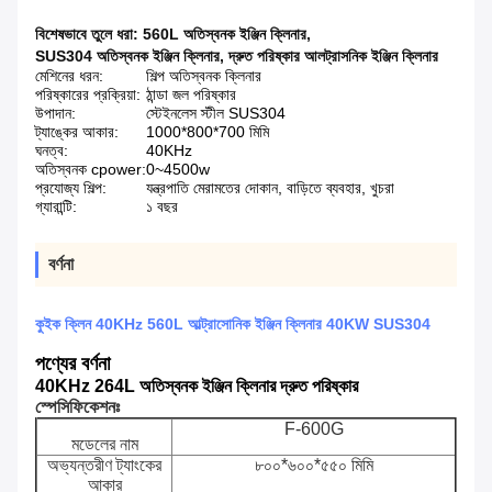
বিশেষভাবে তুলে ধরা:
560L অতিস্বনক ইঞ্জিন ক্লিনার
,
SUS304 অতিস্বনক ইঞ্জিন ক্লিনার
,
দ্রুত পরিষ্কার আলট্রাসনিক ইঞ্জিন ক্লিনার
মেশিনের ধরন:
শিল্প অতিস্বনক ক্লিনার
পরিষ্কারের প্রক্রিয়া:
ঠান্ডা জল পরিষ্কার
উপাদান:
স্টেইনলেস স্টীল SUS304
ট্যাঙ্কের আকার:
1000*800*700 মিমি
ঘনত্ব:
40KHz
অতিস্বনক cpower:
0~4500w
প্রযোজ্য শিল্প:
যন্ত্রপাতি মেরামতের দোকান, বাড়িতে ব্যবহার, খুচরা
গ্যারান্টি:
১ বছর
বর্ণনা
কুইক ক্লিন 40KHz 560L আল্ট্রাসোনিক ইঞ্জিন ক্লিনার 40KW SUS304
পণ্যের বর্ণনা
40KHz 264L অতিস্বনক ইঞ্জিন ক্লিনার দ্রুত পরিষ্কার
স্পেসিফিকেশনঃ
F-600G
মডেলের নাম
অভ্যন্তরীণ ট্যাংকের
৮০০*৬০০*৫৫০ মিমি
আকার