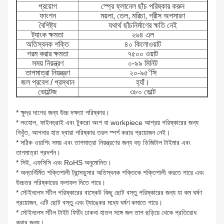
প্রয়োগ
স্প্রে ফ্লানেল ছাঁচ পরিষ্কার করুন
ফাংশন
ময়লা, তেল, মরিচা, গ্রীস অপসারণ
বৈশিষ্ট্য
যথার্থ ছাঁচনির্মাণের ক্ষতি নেই
ট্যাংক ক্ষমতা
২৬৪ এল
অতিস্বনক শক্তি
৪০ কিলোওয়াট
গরম করার ক্ষমতা
৭৫০০ ওয়াট
সময় নিয়ন্ত্রণ
০-৯৯ মিনিট
তাপমাত্রা নিয়ন্ত্রণ
২০-৯৫°সি
জল প্রবেশ / প্রস্থান
হ্যাঁ।
ভোল্টেজ
৩৮০ ভোল্ট
* ক্ষুদ্র দাগের জন্য উচ্চ দক্ষতা পরিষ্কার।
* লংহোল, ফাইনড্রাই এবং টুকরো অংশ বা workpiece আশ্রয় পরিষ্কারের জন্য
নিখুঁত, আপনার হাত দ্বারা পরিষ্কার তরল স্পর্শ করার প্রয়োজন নেই।
* সঠিক ওয়াশিং সময় এবং তাপমাত্রা নিয়ন্ত্রণের জন্য বড় ডিজিটাল টাইমার এবং
তাপমাত্রা প্রদর্শন।
* সিই, এফসিসি এবং RoHS অনুমোদিত।
* অন্তর্নির্মিত শক্তিশালী ট্রান্সডুসার অতিস্বনক শক্তিকে শক্তিশালী করতে পারে এবং
উচ্চতর পরিষ্কারের ফলাফল দিতে পারে।
* স্টেইনলেস স্টীল পরিষ্কারের বাস্কেট কিছু ছোট বস্তু পরিষ্কারের জন্য যা কম ঘর্ষণ
প্রয়োজন, এটি ছোট বস্তু এবং ট্যাঙ্কের মধ্যে ঘর্ষণ কমাতে পারে।
* স্টেইনলেস স্টীল টাইট ফিটিং ঢাকনা হাতল সঙ্গে জল তাপ ছড়িয়ে থেকে প্রতিরোধ
করার জন্য।