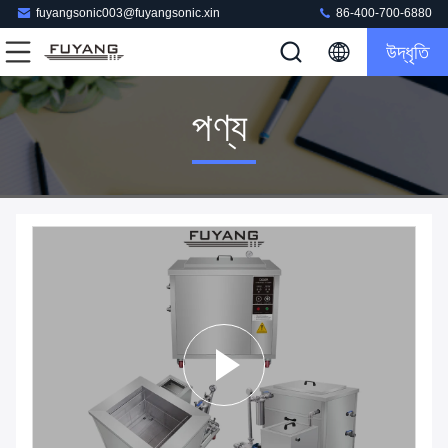
fuyangsonic003@fuyangsonic.xin
86-400-700-6880
উদ্ধৃতি
পণ্য