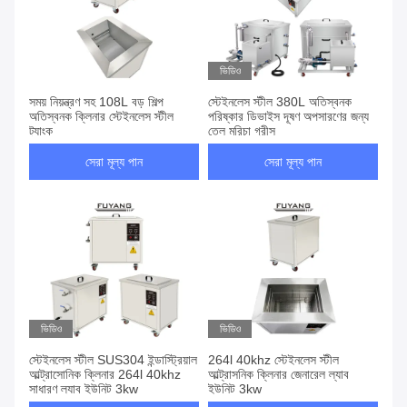
ভিডিও
সময় নিয়ন্ত্রণ সহ 108L বড় শিল্প
স্টেইনলেস স্টীল 380L অতিস্বনক
অতিস্বনক ক্লিনার স্টেইনলেস স্টীল
পরিষ্কার ডিভাইস দূষণ অপসারণের জন্য
ট্যাংক
তেল মরিচা গ্রীস
সেরা মূল্য পান
সেরা মূল্য পান
ভিডিও
ভিডিও
স্টেইনলেস স্টীল SUS304 ইন্ডাস্ট্রিয়াল
264l 40khz স্টেইনলেস স্টীল
আল্ট্রাসোনিক ক্লিনার 264l 40khz
আল্ট্রাসনিক ক্লিনার জেনারেল ল্যাব
সাধারণ ল্যাব ইউনিট 3kw
ইউনিট 3kw