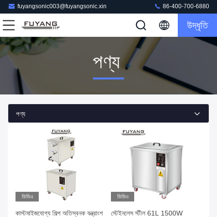
fuyangsonic003@fuyangsonic.xin
86-400-700-6880
উদ্ধৃতি
পণ্য
পণ্য
ভিডিও
ভিডিও
কাস্টমাইজযোগ্য শিল্প অতিস্বনক যন্ত্রাংশ
স্টেইনলেস স্টীল 61L 1500W