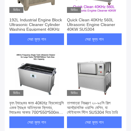
ভিডিও
ভিডিও
192L Industrial Engine Block
Quick Clean 40KHz 560L
Ultrasonic Cleaner Cylinder
Ultrasonic Engine Cleaner
Washing Equipment 40KHz
40KW SUS304
সেরা মূল্য পান
সেরা মূল্য পান
ভিডিও
ভিডিও
বৃহৎ ট্যাঙ্কের জন্য 40KHz ফ্রিকোয়েন্সি
তাপমাত্রা নিয়ন্ত্রণ ২০-৯৫সি শিল্প
একক ট্যাঙ্ক অতিস্বনক ক্লিনার,
আলট্রাসনিক ওয়াশিং মেশিন, যা
ট্যাঙ্কের আকার 700*550*500mm,
স্টেইনলেস স্টিল SUS304 দিয়ে তৈরি
ক্ষমতা 192L
সেরা মূল্য পান
সেরা মূল্য পান