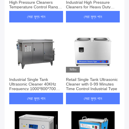
High Pressure Cleaners
Industrial High Pressure
Temperature Control Range
Cleaners for Heavy Duty
20-95C for Professional
Cleaning
Cleaning
সেরা মূল্য পান
সেরা মূল্য পান
ভিডিও
Industrial Single Tank
Retail Single Tank Ultrasonic
Ultrasonic Cleaner 40KHz
Cleaner with 0-99 Minutes
Frequency 1000*800*700mm
Time Control Industrial Type
Tank Size 7500W Heating
Power for Cleaning
সেরা মূল্য পান
সেরা মূল্য পান