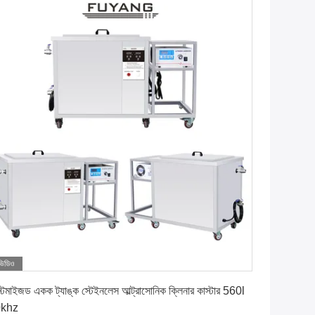
ভিডিও
সেরা মূল্য পান
্টমাইজড একক ট্যাঙ্ক স্টেইনলেস আল্ট্রাসোনিক ক্লিনার কাস্টার 560l
0khz