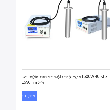
সেরা মূল্য পান
তেল বিচ্ছুরিত সাবমারসিবল আল্ট্রাসনিক ট্রান্সডুসার 1500W 40 Khz
1530mm দৈর্ঘ্য
সেরা মূল্য পান