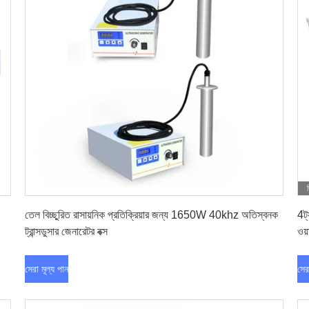
সেরা মূল্য পান
তেল বিচ্ছুরিত রাসায়নিক প্রতিক্রিয়ার জন্য 1650W 40khz অতিস্বনক
4ট
ট্রান্সডুসার জেনারেটর বক্স
ওয়
সেরা মূল্য পান
সের