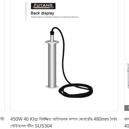
সেরা মূল্য পান
নিট
450W 40 Khz নিমজ্জিত অতিস্বনক কম্পন জেনারেটর 480mm দৈর্ঘ্য
কাস
স্টেইনলেস স্টীল SUS304
4