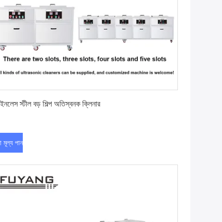
সেরা মূল্য পান
েইনলেস স্টীল বড় শিল্প অতিস্বনক ক্লিনার
া মূল্য পান