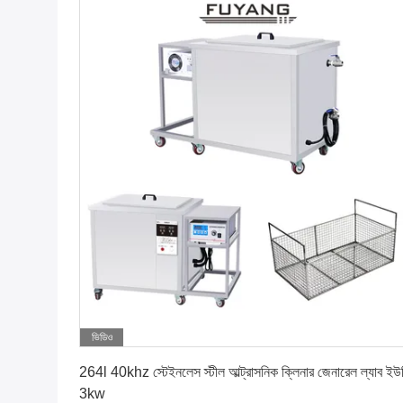
ভিডিও
সেরা মূল্য পান
264l 40khz স্টেইনলেস স্টীল আল্ট্রাসনিক ক্লিনার জেনারেল ল্যাব ইউ
3kw