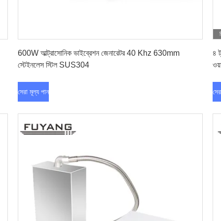
সেরা মূল্য পান
600W আল্ট্রাসোনিক ভাইব্রেশন জেনারেটর 40 Khz 630mm
৪ 
স্টেইনলেস স্টিল SUS304
ওয়
সেরা মূল্য পান
সের