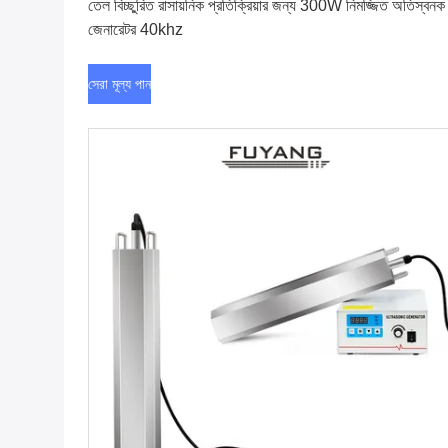
তেল বিচ্ছুরিত রাসায়নিক প্রতিক্রিয়ার জন্য 300W নিমজ্জিত অতিস্বনক
জেনারেটর 40khz
সেরা মূল্য পান