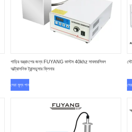
সেরা মূল্য পান
গাড়ির যন্ত্রাংশের জন্য FUYANG কাস্টম 40khz সাবমারসিবল
স্ট
আল্ট্রাসনিক ট্রান্সডুসার ক্লিনার
সেরা মূল্য পান
সের