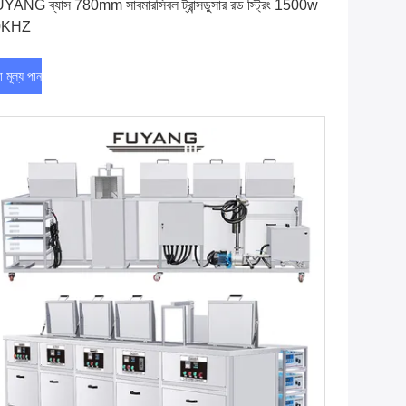
YANG ব্যাস 780mm সাবমারসিবল ট্রান্সডুসার রড স্ট্রিং 1500w
0KHZ
া মূল্য পান