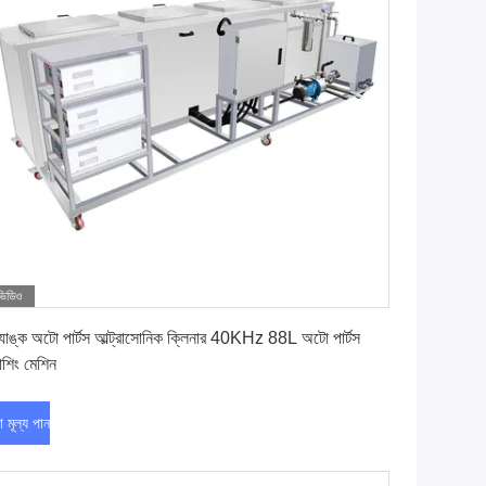
ভিডিও
সেরা মূল্য পান
্যাঙ্ক অটো পার্টস আল্ট্রাসোনিক ক্লিনার 40KHz 88L অটো পার্টস
াশিং মেশিন
া মূল্য পান