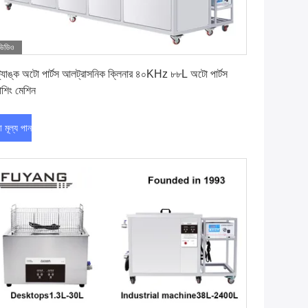
ভিডিও
সেরা মূল্য পান
ট্যাঙ্ক অটো পার্টস আলট্রাসনিক ক্লিনার ৪০KHz ৮৮L অটো পার্টস
াশিং মেশিন
া মূল্য পান