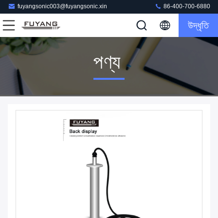
fuyangsonic003@fuyangsonic.xin
86-400-700-6880
উদ্ধৃতি
পণ্য