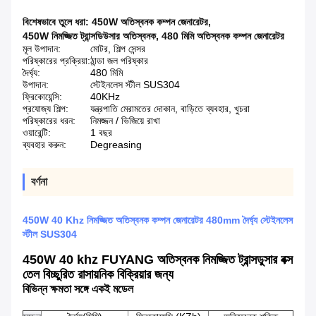
বিশেষভাবে তুলে ধরা:
450W অতিস্বনক কম্পন জেনারেটর
,
450W নিমজ্জিত ট্রান্সডিউসার অতিস্বনক
,
480 মিমি অতিস্বনক কম্পন জেনারেটর
মূল উপাদান:
মোটর, শিল্প সেন্সর
পরিষ্কারের প্রক্রিয়া:
ঠান্ডা জল পরিষ্কার
দৈর্ঘ্য:
480 মিমি
উপাদান:
স্টেইনলেস স্টীল SUS304
ফ্রিকোয়েন্সি:
40KHz
প্রযোজ্য শিল্প:
যন্ত্রপাতি মেরামতের দোকান, বাড়িতে ব্যবহার, খুচরা
পরিষ্কারের ধরন:
নিমজ্জন / ভিজিয়ে রাখা
ওয়ারেন্টি:
1 বছর
ব্যবহার করুন:
Degreasing
বর্ণনা
450W 40 Khz নিমজ্জিত অতিস্বনক কম্পন জেনারেটর 480mm দৈর্ঘ্য স্টেইনলেস
স্টীল SUS304
450W 40 khz FUYANG অতিস্বনক নিমজ্জিত ট্রান্সডুসার বক্স
তেল বিচ্ছুরিত রাসায়নিক বিক্রিয়ার জন্য
বিভিন্ন ক্ষমতা সঙ্গে একই মডেল