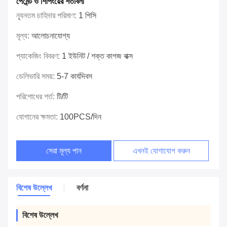
পেমেন্ট ও শিপিংয়ের শর্তাবলী
ন্যূনতম চাহিদার পরিমাণ:
1 পিসি
মূল্য:
আলোচনাযোগ্য
প্যাকেজিং বিবরণ:
1 ইউনিট / শক্ত কাগজ বাক্স
ডেলিভারি সময়:
5-7 কার্যদিবস
পরিশোধের শর্ত:
টি/টি
যোগানের ক্ষমতা:
100PCS/দিন
সেরা মূল্য পান
এখনই যোগাযোগ করুন
বিশেষ উল্লেখ
বর্ণনা
বিশেষ উল্লেখ