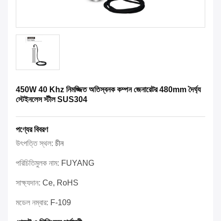
450W 40 Khz নিমজ্জিত অতিস্বনক কম্পন জেনারেটর 480mm দৈর্ঘ্য
স্টেইনলেস স্টীল SUS304
পণ্যের বিবরণ
উৎপত্তি স্থল:
চীন
পরিচিতিমুলক নাম:
FUYANG
সাক্ষ্যদান:
Ce, RoHS
মডেল নম্বার:
F-109