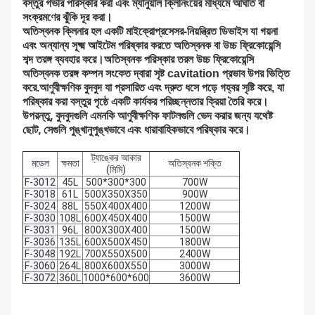
বস্তুর গভীর পরিস্কার করা এবং ম্যানুয়াল ক্লিনিংয়ের মাধ্যমে আঘাত বা
সংক্রমণের ঝুঁকি দূর করা।
অতিস্বনক ক্লিনার হল একটি মাইক্রোপ্রসেসর-নিয়ন্ত্রিত ডিভাইস যা গয়না
এবং অন্যান্য সূক্ষ্ম আইটেম পরিষ্কার করতে অতিস্বনক বা উচ্চ ফ্রিকোয়েন্সি
শব্দ তরঙ্গ ব্যবহার করে।অতিস্বনক পরিস্কার তরল উচ্চ ফ্রিকোয়েন্সি
অতিস্বনক তরঙ্গ কম্পন সংকেত দ্বারা সৃষ্ট cavitation প্রভাব উপর ভিত্তি
করে.আণুবীক্ষণিক বুদবুদ যা প্রসারিত এবং দ্রুত ধসে পড়ে গহ্বর সৃষ্টি করে, যা
পরিষ্কার করা বস্তুর পৃষ্ঠে একটি কার্যকর পরিচ্ছন্নতার ক্রিয়া তৈরি করে।
উপরন্তু, বুদবুদগুলি এমনকি আণুবীক্ষণিক ফাটলগুলি ভেদ করার জন্য যথেষ্ট
ছোট, সেগুলি পুঙ্খানুপুঙ্খভাবে এবং ধারাবাহিকভাবে পরিষ্কার করে।
ট্যাঙ্কের আকার
মডেল
ক্ষমতা
অতিস্বনক শক্তি
(মিমি)
F-3012
45L
500*300*300
700W
F-3018
61L
500X350X350
900W
F-3024
88L
550X400X400
1200W
F-3030
108L
600X450X400
1500W
F-3031
96L
800X300X400
1500W
F-3036
135L
600X500X450
1800W
F-3048
192L
700X550X500
2400W
F-3060
264L
800X600X550
3000W
F-3072
360L
1000*600*600
3600W