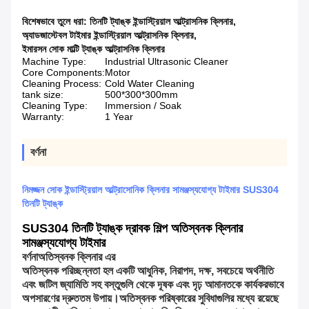
বিশেষভাবে তুলে ধরা:
তিনটি ট্যাঙ্ক ইন্ডাস্ট্রিয়াল আল্ট্রাসনিক ক্লিনার
,
অ্যাডজাস্টেবল টাইমার ইন্ডাস্ট্রিয়াল আল্ট্রাসনিক ক্লিনার
,
ইমারসন সোক মাল্টি ট্যাঙ্ক আল্ট্রাসনিক ক্লিনার
Machine Type:
Industrial Ultrasonic Cleaner
Core Components:
Motor
Cleaning Process:
Cold Water Cleaning
tank size:
500*300*300mm
Cleaning Type:
Immersion / Soak
Warranty:
1 Year
বর্ণনা
নিমজ্জন সোক ইন্ডাস্ট্রিয়াল আল্ট্রাসোনিক ক্লিনার সামঞ্জস্যযোগ্য টাইমার SUS304
তিনটি ট্যাঙ্ক
SUS304 তিনটি ট্যাঙ্ক দ্রাবক শিল্প অতিস্বনক ক্লিনার
সামঞ্জস্যযোগ্য টাইমার
বর্ণনা
অতিস্বনক ক্লিনার এর
অতিস্বনক পরিচ্ছন্নতা হল একটি আধুনিক, নিরাপদ, দক্ষ, সবচেয়ে অর্থনীতি
এবং জটিল জ্যামিতি সহ বস্তুগুলি থেকে দূষক এবং দৃঢ় আমানতকে কার্যকরভাবে
অপসারণের দ্রুততম উপায়।অতিস্বনক পরিষ্কারের সুবিধাগুলির মধ্যে রয়েছে