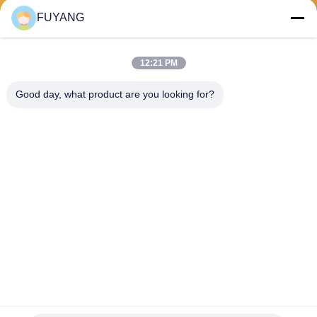
পাঠান
FUYANG
12:21 PM
Good day, what product are you looking for?
Shenzhen FUYANG Technology Group Co.
LTD
fuyangsonic003@fuyangson
ic.xin
86-400-700-6880
1118, নং 106, ইয়ংফু রোড, কিয়াওতু
কমিউনিটি, ফুহাই স্ট্রিট, বাওন জেলা,
শেনজেন
চীন ভালো মানের বড় শিল্প অতিস্বনক ক্লিনার সরবরাহকারী। কপিরাইট © 2026 Shenzhen FUYANG