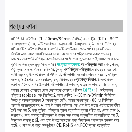
পণ্যের বর্ণনা
এটি ডিজিটাল টাইমার (1~30min/99min নিয়মিত) এবং হিটার (RT+~80℃ 
সামঞ্জস্যযোগ্য) সহ।এটি থেমেশিনের জন্য একটি বিনামূল্যের ঝুড়ির সাথে মিলিত হয়।
এটি একটি বেঞ্চটপ মেশিন এবং আপনি এটি অপটিনাল রাখতে পারেন।একটি ড্রেন 
সিস্টেম আছে যাতে আপনি অনেক সময় এবং আপনার শক্তি সঞ্চয় করতে পারেন।
আমাদের কোম্পানি অতিস্বনক পরিষ্কারের মেশিন প্রস্তুতকারক তাই আমরা আপনাকে 
পণ্যের আবেদন:
প্রতিযোগিতামূলক মূল্য দিতে পারি।
ঘর পরিষ্কার করা:
চশমা, গয়না, 
ঘড়ি, ক্ষুর, বোতল, দাঁতের, কাটলারি, টুথব্রাশ
বাণিজ্যিক পরিষ্কার:
হার্ডওয়্যার যন্ত্রাংশ, 
অটো যন্ত্রাংশ, ইলেকট্রনিক সার্কিট বোর্ড, পরীক্ষাগার সরবরাহ, দাঁতের সরঞ্জাম, যান্ত্রিক 
সরঞ্জাম, 3D চশমা, দুধের বোতল, ফল, টেবিলওয়্যার
প্রযোজ্য বিভাগ:
ইলেকট্রনিক 
কর্মশালা, শিল্প ও খনির উদ্যোগ, পরীক্ষাগার, হাসপাতাল, ঘড়ির দোকান, চশমার দোকান, 
বৈশিষ্ট্য:
গহনার দোকান, মোবাইল ফোন মেরামতের দোকান, পরিবার
1. অতিস্বনক 
শক্তি stepless এবং নিয়মিত;2. সময় সেটিং: 1~30min/99min ডিজিটাল 
ডিসপ্লে সামঞ্জস্যযোগ্য;3. তাপমাত্রা সেটিং: ঘরের তাপমাত্রা - 80 ℃ ডিজিটাল 
প্রদর্শন সামঞ্জস্যযোগ্য;4. পণ্য উপাদান: লাইনার এবং শেল উচ্চ মানের স্টেইনলেস স্টীল 
তৈরি করা হয়;5. পণ্য সুবিধা: পরিষ্কার ট্যাংক স্ট্যাম্পিং দ্বারা গঠিত হয়, জোড় ছাড়া;6. 
উপাদান গুণমান: সমস্ত অতিস্বনক উপাদান উচ্চ মানের আনুষাঙ্গিক আমদানি করা হয়;7. 
নিষ্কাশন ব্যবস্থা: 6L এবং তার উপরে মডেলের জন্য নিষ্কাশন বল ভালভ ইনস্টল করা 
হয়;8. গুণমান শংসাপত্র: সম্পূর্ণরূপে CE, RoHS এবং FCC দ্বারা প্রত্যয়িত;