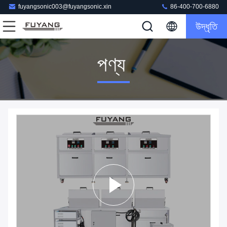
fuyangsonic003@fuyangsonic.xin
86-400-700-6880
উদ্ধৃতি
পণ্য