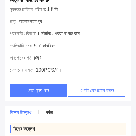
পেমেন্ট ও শিপিংয়ের শর্তাবলী
ন্যূনতম চাহিদার পরিমাণ:
1 পিসি
মূল্য:
আলোচনাযোগ্য
প্যাকেজিং বিবরণ:
1 ইউনিট / শক্ত কাগজ বাক্স
ডেলিভারি সময়:
5-7 কার্যদিবস
পরিশোধের শর্ত:
টি/টি
যোগানের ক্ষমতা:
100PCS/দিন
সেরা মূল্য পান
এখনই যোগাযোগ করুন
বিশেষ উল্লেখ
বর্ণনা
বিশেষ উল্লেখ