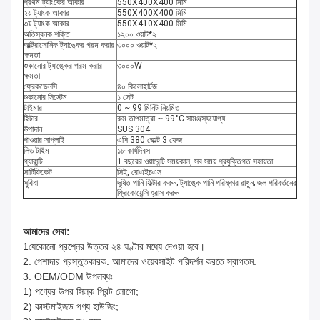
প্রথম ট্যাংকের আকার
550X400X400 মিমি
২য় ট্যাংক আকার
550X400X400 মিমি
৩য় ট্যাংক আকার
550X410X400 মিমি
অতিস্বনক শক্তি
১২০০ ওয়াট*২
আল্ট্রাসোনিক ট্যাঙ্কের গরম করার
৩০০০ ওয়াট*২
ক্ষমতা
শুকানোর ট্যাঙ্কের গরম করার
৩০০০W
ক্ষমতা
ফ্রেকভেনসি
৪০ কিলোহার্টজ
শুকানোর সিস্টেম
১ সেট
টাইমার
0 ~ 99 মিনিট নিয়মিত
হিটার
রুম তাপমাত্রা ~ 99°C সামঞ্জস্যযোগ্য
উপাদান
SUS 304
পাওয়ার সাপ্লাই
এসি 380 ভোল্ট 3 ফেজ
লিড টাইম
১৮ কার্যদিবস
গ্যারান্টি
1 বছরের ওয়ারেন্টি সময়কাল, সব সময় প্রযুক্তিগত সহায়তা
সার্টিফিকেট
সিই, রোএইচএস
সুবিধা
দূষিত পানি ফিল্টার করুন; ট্যাঙ্কে পানি পরিষ্কার রাখুন; জল পরিবর্তনের
ফ্রিকোয়েন্সি হ্রাস করুন
আমাদের সেবা:
1যেকোনো প্রশ্নের উত্তর ২৪ ঘণ্টার মধ্যে দেওয়া হবে।
2. পেশাদার প্রস্তুতকারক. আমাদের ওয়েবসাইট পরিদর্শন করতে স্বাগতম.
3. OEM/ODM উপলব্ধঃ
1) পণ্যের উপর সিল্ক প্রিন্ট লোগো;
2) কাস্টমাইজড পণ্য হাউজিং;