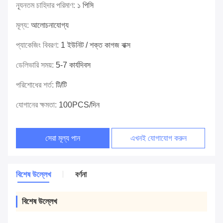
ন্যূনতম চাহিদার পরিমাণ:
১ পিসি
মূল্য:
আলোচনাযোগ্য
প্যাকেজিং বিবরণ:
1 ইউনিট / শক্ত কাগজ বাক্স
ডেলিভারি সময়:
5-7 কার্যদিবস
পরিশোধের শর্ত:
টি/টি
যোগানের ক্ষমতা:
100PCS/দিন
সেরা মূল্য পান
এখনই যোগাযোগ করুন
বিশেষ উল্লেখ
বর্ণনা
বিশেষ উল্লেখ