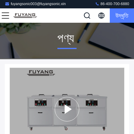
fuyangsonic003@fuyangsonic.xin
86-400-700-6880
উদ্ধৃতি
পণ্য