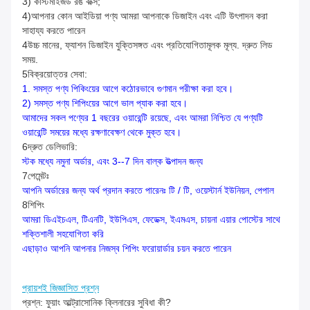
3) কাস্টমাইজড রঙ বাক্স;
4)আপনার কোন আইডিয়া পণ্য আমরা আপনাকে ডিজাইন এবং এটি উৎপাদন করা
সাহায্য করতে পারেন
4উচ্চ মানের, ফ্যাশন ডিজাইন যুক্তিসঙ্গত এবং প্রতিযোগিতামূলক মূল্য. দ্রুত লিড
সময়.
5বিক্রয়োত্তর সেবা:
1. সমস্ত পণ্য পিকিংয়ের আগে কঠোরভাবে গুণমান পরীক্ষা করা হবে।
2) সমস্ত পণ্য শিপিংয়ের আগে ভাল প্যাক করা হবে।
আমাদের সকল পণ্যের 1 বছরের ওয়ারেন্টি রয়েছে, এবং আমরা নিশ্চিত যে পণ্যটি
ওয়ারেন্টি সময়ের মধ্যে রক্ষণাবেক্ষণ থেকে মুক্ত হবে।
6দ্রুত ডেলিভারি:
স্টক মধ্যে নমুনা অর্ডার, এবং 3--7 দিন বাল্ক উত্পাদন জন্য
7পেমেন্টঃ
আপনি অর্ডারের জন্য অর্থ প্রদান করতে পারেনঃ টি / টি, ওয়েস্টার্ন ইউনিয়ন, পেপাল
8শিপিং
আমরা ডিএইচএল, টিএনটি, ইউপিএস, ফেডেক্স, ইএমএস, চায়না এয়ার পোস্টের সাথে
শক্তিশালী সহযোগিতা করি
এছাড়াও আপনি আপনার নিজস্ব শিপিং ফরোয়ার্ডার চয়ন করতে পারেন
প্রায়শই জিজ্ঞাসিত প্রশ্ন
প্রশ্ন: ফুয়াং আল্ট্রাসোনিক ক্লিনারের সুবিধা কী?