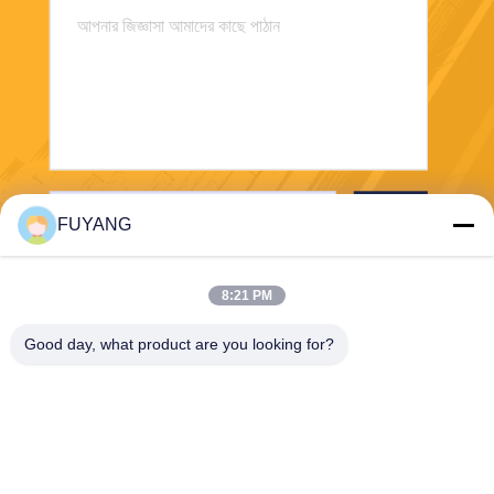
পাঠান
FUYANG
8:21 PM
Good day, what product are you looking for?
Shenzhen FUYANG Technology Group Co.
LTD
fuyangsonic003@fuyangson