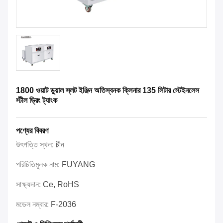
1800 ওয়াট ডুয়াল স্লট ইঞ্জিন অতিস্বনক ক্লিনার 135 লিটার স্টেইনলেস
স্টীল ড্রিং ট্যাংক
পণ্যের বিবরণ
উৎপত্তি স্থল:
চীন
পরিচিতিমুলক নাম:
FUYANG
সাক্ষ্যদান:
Ce, RoHS
মডেল নম্বার:
F-2036