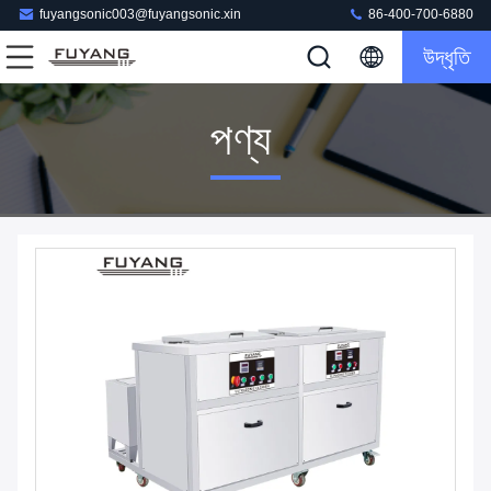
fuyangsonic003@fuyangsonic.xin
86-400-700-6880
উদ্ধৃতি
পণ্য