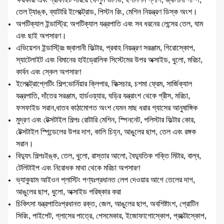
তেল ট্যাঙ্ক, ব্যাটারি ইলেক্ট্রোড, পিস্টন রিং, মেশিন নিয়ন্ত্রণ ডিস্ক অংশ।
অপটিক্যাল ইন্ডাস্ট্রি: অপটিক্যাল যন্ত্রপাতি এবং সব ধরনের লেন্সের তেল, ঘাম
এবং ছাই অপসারণ।
এভিয়েশন ইন্ডাস্ট্রিঃ জ্বালানী ফিল্টার, প্রবাহ নিয়ন্ত্রণ সরঞ্জাম, গিরোস্কোপ,
স্যাটেলাইট এবং বিমানের হাইড্রোলিক সিস্টেমের উপর অক্সাইড, ধুলো, মরিচা,
কার্বন এবং স্কেল অপসারণ
ইলেক্ট্রোপ্লেটিং শিল্প:ভার্নিয়ার ক্লিপার, ফিক্সচার, চশমা ফ্রেম, সার্জিক্যাল
যন্ত্রপাতি, দাঁতের সরঞ্জাম, হার্ডওয়্যার, ঘড়ির যন্ত্রাংশ থেকে গ্রীস, মরিচা,
ফসফাইড সরান,ধাতব কাঠামোগত অংশ যেমন মাছ ধরার গ্যাসের আনুষাঙ্গিক
মুদ্রণ এবং টেক্সটাইল শিল্পঃ রোটারি মেশিন, স্পিননেট, পলিস্টার ফিল্টার কোর,
টেক্সটাইল স্পিন্ডেলের উপর দাগ, কালি চিহ্ন, আঙুলের ছাপ, তেল এবং রঙ্গক
সরান।
বিদ্যুৎ শিল্পঃইঙ্ক, তেল, ধুলো, রাস্তার আলো, বৈদ্যুতিক শক্তি মিটার, বাল্ব,
টেলিটাইপ এবং নিরোধক মাথা থেকে মরিচা অপসারণ
ভ্যাকুয়াম আইওন প্লাস্টিং পণ্যঃপ্রধানত লেপ দেওয়ার আগে তেলের দাগ,
আঙুলের ছাপ, ধুলো, অক্সাইড পরিষ্কার করা
চিকিৎসা যন্ত্রপাতিঃপ্রধানত রক্ত, জেল, আঙুলের ছাপ, অবশিষ্টাংশ, প্রোটিন
সিরিং, পাইপেট, গ্লাসের পাত্রে, পেসমেকার, ইজোফাগোস্কোপ, প্রক্টোস্কোপ,