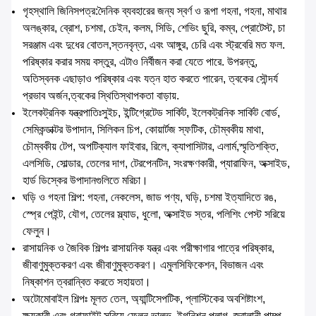
গৃহস্থালি জিনিসপত্র:দৈনিক ব্যবহারের জন্য স্বর্ণ ও রূপা গহনা, গহনা, মাথার
অলঙ্কার, ব্রোশ, চশমা, চেইন, কলম, সিডি, শেভিং ছুরি, কম্ব, প্রোটেস্ট, চা
সরঞ্জাম এবং দুধের বোতল,স্তনবৃন্ত, এবং আঙ্গুর, চেরি এবং স্ট্রবেরি মত ফল.
পরিষ্কার করার সময় বস্তুর, এটাও নির্বীজন করা যেতে পারে. উপরন্তু,
অতিস্বনক এছাড়াও পরিষ্কার এবং যত্ন হাত করতে পারেন, ত্বকের সৌন্দর্য
প্রভাব অর্জন,ত্বকের স্থিতিস্থাপকতা বাড়ায়.
ইলেকট্রনিক যন্ত্রপাতিঃসুইচ, ইন্টিগ্রেটেড সার্কিট, ইলেকট্রনিক সার্কিট বোর্ড,
সেমিকন্ডাক্টর উপাদান, সিলিকন চিপ, কোয়ার্টজ স্ফটিক, চৌম্বকীয় মাথা,
চৌম্বকীয় টেপ, অপটিক্যাল ফাইবার, রিলে, ক্যাপাসিটার, এলার্ম,স্মৃতিশক্তি,
এলসিডি, সোল্ডার, তেলের দাগ, টেরপেনটিন, সংরক্ষণকারী, প্যারাফিন, অক্সাইড,
হার্ড ডিস্কের উপাদানগুলিতে মরিচা।
ঘড়ি ও গহনা শিল্প: গহনা, নেকলেস, জাড পণ্য, ঘড়ি, চশমা ইত্যাদিতে রঙ,
স্প্রে পেইন্ট, যৌগ, তেলের স্ল্যাড, ধুলো, অক্সাইড স্তর, পলিশিং পেস্ট সরিয়ে
ফেলুন।
রাসায়নিক ও জৈবিক শিল্পঃ রাসায়নিক যন্ত্র এবং পরীক্ষাগার পাত্রে পরিষ্কার,
জীবাণুমুক্তকরণ এবং জীবাণুমুক্তকরণ। এমুলসিফিকেশন, বিভাজন এবং
নিষ্কাশন ত্বরান্বিত করতে সহায়তা।
অটোমোবাইল শিল্পঃ মূলত তেল, অ্যান্টিসেপটিক, প্লাস্টিকের অবশিষ্টাংশ,
ক্ষয়কারী এবং গ্রাফাইট সরিয়ে ফেলুন ভালভ, ইগনিশন প্লাগ, জ্বালানী পাম্প,