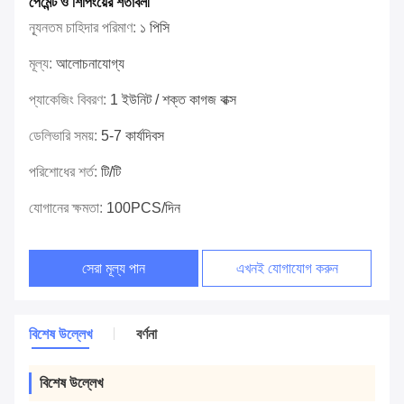
পেমেন্ট ও শিপিংয়ের শর্তাবলী
ন্যূনতম চাহিদার পরিমাণ:
১ পিসি
মূল্য:
আলোচনাযোগ্য
প্যাকেজিং বিবরণ:
1 ইউনিট / শক্ত কাগজ বাক্স
ডেলিভারি সময়:
5-7 কার্যদিবস
পরিশোধের শর্ত:
টি/টি
যোগানের ক্ষমতা:
100PCS/দিন
সেরা মূল্য পান
এখনই যোগাযোগ করুন
বিশেষ উল্লেখ
বর্ণনা
বিশেষ উল্লেখ