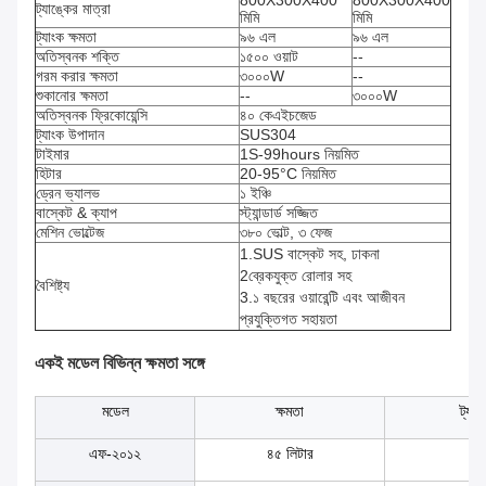
800X300X400
800X300X400
ট্যাঙ্কের মাত্রা
মিমি
মিমি
ট্যাংক ক্ষমতা
৯৬ এল
৯৬ এল
অতিস্বনক শক্তি
১৫০০ ওয়াট
--
গরম করার ক্ষমতা
৩০০০W
--
শুকানোর ক্ষমতা
--
৩০০০W
অতিস্বনক ফ্রিকোয়েন্সি
৪০ কেএইচজেড
ট্যাংক উপাদান
SUS304
টাইমার
1S-99hours নিয়মিত
হিটার
20-95°C নিয়মিত
ড্রেন ভ্যালভ
১ ইঞ্চি
বাস্কেট & ক্যাপ
স্ট্যান্ডার্ড সজ্জিত
মেশিন ভোল্টেজ
৩৮০ ভোল্ট, ৩ ফেজ
1.SUS বাস্কেট সহ, ঢাকনা
2ব্রেকযুক্ত রোলার সহ
বৈশিষ্ট্য
3.১ বছরের ওয়ারেন্টি এবং আজীবন
প্রযুক্তিগত সহায়তা
একই মডেল বিভিন্ন ক্ষমতা সঙ্গে
মডেল
ক্ষমতা
ট্যা
এফ-২০১২
৪৫ লিটার
৫