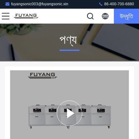
fuyangsonic003@fuyangsonic.xin
86-400-700-6880
উদ্ধৃতি
পণ্য