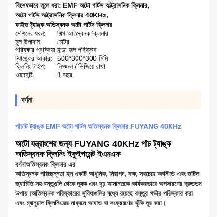
বিশেষভাবে তুলে ধরা:
EMF অটো পার্টস আল্ট্রাসনিক ক্লিনার
,
অটো পার্টস আল্ট্রাসনিক ক্লিনার 40KHz
,
ফাইভ ট্যাঙ্ক অতিস্বনক অটো পার্টস ক্লিনার
মেশিনের ধরন:
শিল্প অতিস্বনক ক্লিনার
মূল উপাদান:
মোটর
পরিষ্কার প্রক্রিয়া:
ঠান্ডা জল পরিষ্কার
ট্যাঙ্কের আকার:
500*300*300 মিমি
ক্লিনিং টাইপ:
নিমজ্জন / ভিজিয়ে রাখা
ওয়ারেন্টি:
1 বছর
বর্ণনা
পাঁচটি ট্যাঙ্ক EMF অটো পার্টস অতিস্বনক ক্লিনার FUYANG 40KHz
অটো যন্ত্রাংশের জন্য FUYANG 40KHz পাঁচ ট্যাঙ্ক
অতিস্বনক ক্লিনিং ইকুইপমেন্ট ইএমএফ
বর্ণনা
অতিস্বনক ক্লিনার এর
অতিস্বনক পরিচ্ছন্নতা হল একটি আধুনিক, নিরাপদ, দক্ষ, সবচেয়ে অর্থনীতি এবং জটিল
জ্যামিতি সহ বস্তুগুলি থেকে দূষক এবং দৃঢ় আমানতকে কার্যকরভাবে অপসারণের দ্রুততম
উপায়।অতিস্বনক পরিষ্কারের সুবিধাগুলির মধ্যে রয়েছে বস্তুর গভীর পরিস্কার করা
এবং ম্যানুয়াল ক্লিনিংয়ের মাধ্যমে আঘাত বা সংক্রমণের ঝুঁকি দূর করা।