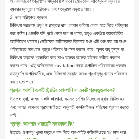
অনিবার্যভাবে সংক্রমণের সম্ভাবনা থাকবে।মেডিকেল অতিস্বনক ক্লিনার
ব্যবহার ম্যানুয়াল পরিষ্কার এবং সংক্রমণ এড়াতে পারে।
3. ভাল পরিষ্কার প্রভাব
চিকিৎসা সরঞ্জামে ওষুধ বা রক্তের দাগ একবার শুকিয়ে গেলে হাত দিয়ে পরিষ্কার
করা কঠিন।এমনকি যদি পৃষ্ঠে কোন দাগ না থাকে, তবুও একগুঁয়ে ব্যাকটেরিয়া
অবশিষ্টাংশ থাকবে।মেডিকেল অতিস্বনক ক্লিনার যখন এটি শুরু করা হয় তখন
পরিষ্কারের সমাধানে প্রচুর পরিমাণে উত্পাদন করতে পারে।ক্ষুদ্র বায়ু বুদবুদ যা
চিকিৎসা যন্ত্রকে প্রভাবিত করে তাও যন্ত্রের অনেক ফাঁকের গভীরে প্রবেশ
করতে পারে।এই অতিস্বনক cavitation দ্বারা উত্পাদিত পরিষ্কারের প্রভাব
ম্যানুয়ালি অপরিবর্তনীয়, এবং চিকিৎসা সরঞ্জাম আরও পুঙ্খানুপুঙ্খভাবে পরিষ্কার
করা যেতে পারে।
প্রশ্ন: আপনি একটি ট্রেডিং কোম্পানি বা একটি প্রস্তুতকারক?
উত্তর: হ্যাঁ, আমরা একটি কারখানা, সমস্ত মেশিন নিজেদের দ্বারা নির্মিত হয়,
এবং আমরা আপনার প্রয়োজনীয়তা অনুযায়ী কাস্টমাইজড পরিষেবা প্রদান করতে
পারি।
প্রশ্ন: আপনার ওয়ারেন্টি সময়কাল কি?
উত্তর: উপলব্ধ খুচরা যন্ত্রাংশ বাদ দিয়ে অন-সাইট কমিশনিংয়ের 12 মাস পরে