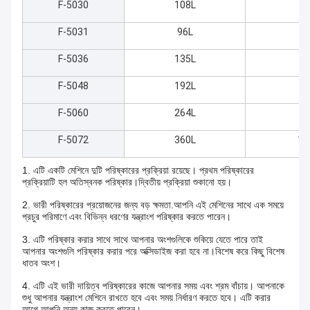
F-5030
108L
60
F-5031
96L
80
F-5036
135L
60
F-5048
192L
70
F-5060
264L
80
F-5072
360L
10
1. এটি একটি মেশিনে দুটি পরিষ্কারের প্রক্রিয়া রয়েছে। প্রথম পরিষ্কারের
প্রক্রিয়াটি হল অতিস্বনক পরিষ্কার।দ্বিতীয় প্রক্রিয়া শুকানো হয়।
2. ভারী পরিষ্কারের প্রয়োজনের জন্য বড় ক্ষমতা.আপনি এই মেশিনের সাথে এক সময়ে
প্রচুর পরিমাণে এবং বিভিন্ন ধরণের যন্ত্রাংশ পরিষ্কার করতে পারেন।
3. এটি পরিষ্কার করার সাথে সাথে আপনার অংশগুলিকে শুকিয়ে যেতে পারে তাই
আপনার অংশগুলি পরিষ্কার করার পরে অক্সিডাইজ করা হবে না।বিশেষ করে কিছু বিশেষ
ধাতব অংশ।
4. এটি এই ভারী দায়িত্ব পরিষ্কারের কাজে আপনার সময় এবং শ্রম বাঁচায়। আপনাকে
শুধু আপনার যন্ত্রাংশ মেশিনে রাখতে হবে এবং সময় নির্ধারণ করতে হবে। এটি করার
আগে আপনি অন্য কাজ করতে পারেন।