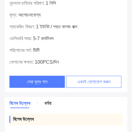
ন্যূনতম চাহিদার পরিমাণ:
1 পিসি
মূল্য:
আলোচনাযোগ্য
প্যাকেজিং বিবরণ:
1 ইউনিট / শক্ত কাগজ বাক্স
ডেলিভারি সময়:
5-7 কার্যদিবস
পরিশোধের শর্ত:
টি/টি
যোগানের ক্ষমতা:
100PCS/দিন
সেরা মূল্য পান
এখনই যোগাযোগ করুন
বিশেষ উল্লেখ
বর্ণনা
বিশেষ উল্লেখ