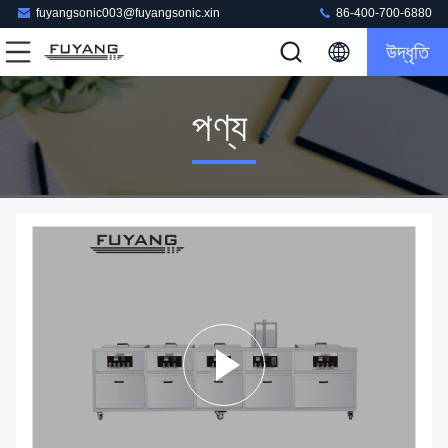
fuyangsonic003@fuyangsonic.xin
86-400-700-6880
উদ্ধৃতি
পণ্য