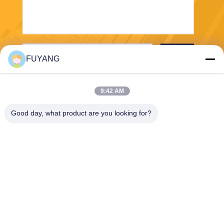
পাঠান
FUYANG
9:42 AM
Good day, what product are you looking for?
Shenzhen FUYANG Technology Group Co.
LTD
fuyangsonic003@fuyangson
ic.xin
86-400-700-6880
1118, নং 106, ইয়ংফু রোড, কিয়াওতু
কমিউনিটি, ফুহাই স্ট্রিট, বাওন জেলা,