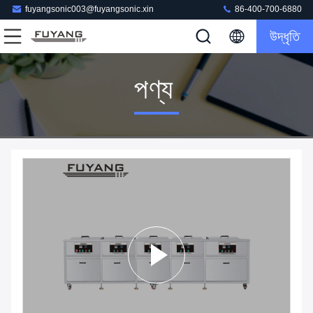
fuyangsonic003@fuyangsonic.xin
86-400-700-6880
উদ্ধৃতি
পণ্য