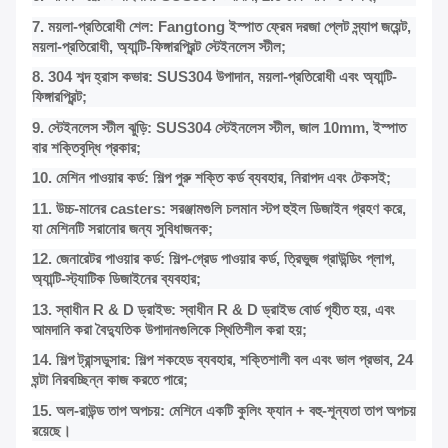
7. ময়লা-প্রতিরোধী শেল: Fangtong ইস্পাত ফ্রেম দরজা প্লেট স্ন্যাপ জয়েন্ট,
ময়লা-প্রতিরোধী, অ্যান্টি-ফিঙ্গারপ্রিন্ট স্টেইনলেস স্টীল;
8. 304 শব্দ হ্রাস কভার: SUS304 উপাদান, ময়লা-প্রতিরোধী এবং অ্যান্টি-
ফিঙ্গারপ্রিন্ট;
9. স্টেইনলেস স্টীল ঝুড়ি: SUS304 স্টেইনলেস স্টীল, জাল 10mm, ইস্পাত
বার শক্তিবৃদ্ধি প্রকার;
10. মেশিন পাওয়ার কর্ড: শিল্প পুরু শক্তি কর্ড ব্যবহার, নিরাপদ এবং টেকসই;
11. উচ্চ-মানের casters: সরঞ্জামগুলি চলমান স্টপ হুইল ডিজাইন গ্রহণ করে,
যা মেশিনটি সরানোর জন্য সুবিধাজনক;
12. জেনারেটর পাওয়ার কর্ড: শিল্প-গ্রেড পাওয়ার কর্ড, ত্রিভুজ গ্রাউন্ডিং প্লাগ,
অ্যান্টি-স্ট্যাটিক ডিজাইনের ব্যবহার;
13. স্বাধীন R & D ড্রাইভ: স্বাধীন R & D ড্রাইভ বোর্ড গৃহীত হয়, এবং
আমদানি করা বৈদ্যুতিক উপাদানগুলিকে স্থিতিশীল করা হয়;
14. শিল্প ট্রান্সডুসার: শিল্প শকহেড ব্যবহার, শক্তিশালী বল এবং ভাল প্রভাব, 24
ঘন্টা নিরবচ্ছিন্ন কাজ করতে পারে;
15. অল-রাউন্ড তাপ অপচয়: মেশিনে একটি কুলিং ফ্যান + বহু-শূন্যতা তাপ অপচয়
রয়েছে।