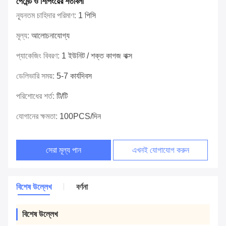
পেমেন্ট ও শিপিংয়ের শর্তাবলী
ন্যূনতম চাহিদার পরিমাণ:
1 পিসি
মূল্য:
আলোচনাযোগ্য
প্যাকেজিং বিবরণ:
1 ইউনিট / শক্ত কাগজ বাক্স
ডেলিভারি সময়:
5-7 কার্যদিবস
পরিশোধের শর্ত:
টি/টি
যোগানের ক্ষমতা:
100PCS/দিন
সেরা মূল্য পান
এখনই যোগাযোগ করুন
বিশেষ উল্লেখ
বর্ণনা
বিশেষ উল্লেখ