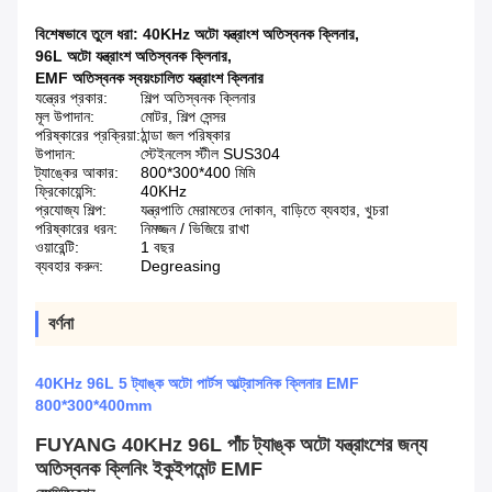
বিশেষভাবে তুলে ধরা:
40KHz অটো যন্ত্রাংশ অতিস্বনক ক্লিনার
,
96L অটো যন্ত্রাংশ অতিস্বনক ক্লিনার
,
EMF অতিস্বনক স্বয়ংচালিত যন্ত্রাংশ ক্লিনার
যন্ত্রের প্রকার:
শিল্প অতিস্বনক ক্লিনার
মূল উপাদান:
মোটর, শিল্প সেন্সর
পরিষ্কারের প্রক্রিয়া:
ঠান্ডা জল পরিষ্কার
উপাদান:
স্টেইনলেস স্টীল SUS304
ট্যাঙ্কের আকার:
800*300*400 মিমি
ফ্রিকোয়েন্সি:
40KHz
প্রযোজ্য শিল্প:
যন্ত্রপাতি মেরামতের দোকান, বাড়িতে ব্যবহার, খুচরা
পরিষ্কারের ধরন:
নিমজ্জন / ভিজিয়ে রাখা
ওয়ারেন্টি:
1 বছর
ব্যবহার করুন:
Degreasing
বর্ণনা
40KHz 96L 5 ট্যাঙ্ক অটো পার্টস আল্ট্রাসনিক ক্লিনার EMF
800*300*400mm
FUYANG 40KHz 96L পাঁচ ট্যাঙ্ক অটো যন্ত্রাংশের জন্য
অতিস্বনক ক্লিনিং ইকুইপমেন্ট EMF