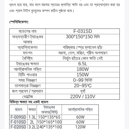
ধ্বংস হয়ে যায়, যার ফলে ময়লার স্তরের ক্লান্তি ক্ষতি হয় এবং তা প্রত্যাখ্যান করা হয়
এবং গ্যাস টাইপ বুদবুদের কম্পন কঠিন পৃষ্ঠকে ঘষে।
স্পেসিফিকেশন:
মডেলের নাম
F-031SD
অভ্যন্তরীণ ট্যাঙ্কের
300*150*150 মিমি
আকার
অ্যাপ্লিকেশন
পরিষ্কার স্প্রে ফ্লানেল ছাঁচ
ফাংশন
ময়লা, তেল, মরিচা, গ্রীস অপসারণ
বৈশিষ্ট্য
নির্ভুল ছাঁচের কোন ক্ষতি নেই
ট্যাঙ্কের ক্ষমতা
6.5L
আলট্রাসনিক শক্তি
180W
হিটিং পাওয়ার
150W
সময় নিয়ন্ত্রণ
0~99 মিনিট
তাপমাত্রা নিয়ন্ত্রণ
20~95℃
জল প্রবেশ / প্রস্থান
হ্যাঁ
ভোল্টেজ
220V / 110V
বিভিন্ন ক্ষমতা সহ একই মডেল
ট্যাঙ্কের
মডেল
ক্ষমতা
আলট্রাসনিক শক্তি
আকার(মিমি)
F-009SD
1.3L
150*135*65
60W
F-010SD
2L
150*165*100
60W
F-020SD
3.2L
240*135*100
120W