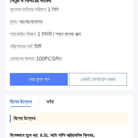
পেমেন্ট ও শিপিংয়ের শর্তাবলী
ন্যূনতম চাহিদার পরিমাণ:
1 পিসি
মূল্য:
আলোচনাযোগ্য
প্যাকেজিং বিবরণ:
1 ইউনিট / শক্ত কাগজ বাক্স
পরিশোধের শর্ত:
টি/টি
যোগানের ক্ষমতা:
100PCS/দিন
সেরা মূল্য পান
এখনই যোগাযোগ করুন
বিশেষ উল্লেখ
বর্ণনা
বিশেষ উল্লেখ
বিশেষভাবে তুলে ধরা:
6.5L অটো পার্টস আল্ট্রাসনিক ক্লিনার
,