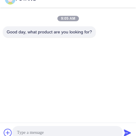
9:05 AM
Good day, what product are you looking for?
Shenzhen FUYANG Technology Group Co.
LTD
fuyangsonic003@fuyangson
ic.xin
86-400-700-6880
1118, নং 106, ইয়ংফু রোড, কিয়াওতু
কমিউনিটি, ফুহাই স্ট্রিট, বাওন জেলা,
শেনজেন
চীন ভালো মানের বড় শিল্প অতিস্বনক ক্লিনার সরবরাহকারী। কপিরাইট © 2026 Shenzhen FUYANG
Technology Group Co. LTD সমস্ত অধিকার সংরক্ষিত।