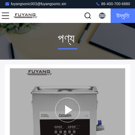
fuyangsonic003@fuyangsonic.xin
86-400-700-6880
উদ্ধৃতি
পণ্য