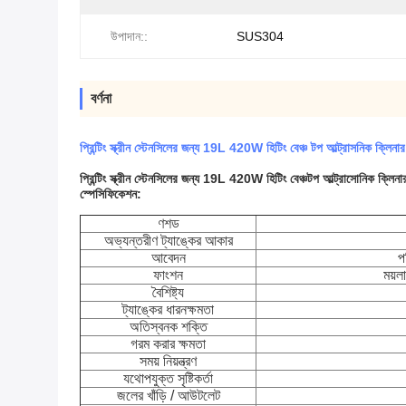
উপাদান::
SUS304
বর্ণনা
প্রিন্টিং স্ক্রীন স্টেনসিলের জন্য 19L 420W হিটিং বেঞ্চ টপ আল্ট্রাসনিক ক্লিনার
প্রিন্টিং স্ক্রীন স্টেনসিলের জন্য 19L 420W হিটিং বেঞ্চটপ আল্ট্রাসোনিক ক্লিনা
স্পেসিফিকেশন:
ণশড
অভ্যন্তরীণ ট্যাঙ্কের আকার
আবেদন
প
ফাংশন
ময়ল
বৈশিষ্ট্য
ট্যাঙ্কের ধারনক্ষমতা
অতিস্বনক শক্তি
গরম করার ক্ষমতা
সময় নিয়ন্ত্রণ
যথোপযুক্ত সৃষ্টিকর্তা
জলের খাঁড়ি / আউটলেট