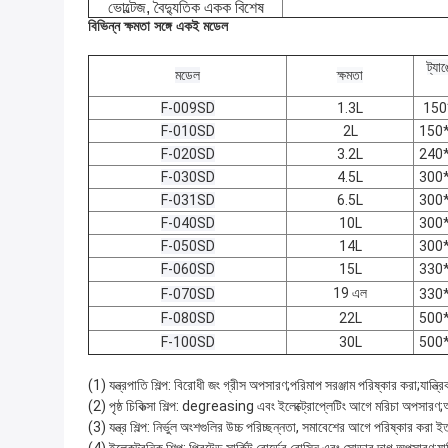
ভোল্টেজ, বৈদ্যুতিক একক বিশেষ
বিভিন্ন ক্ষমতা সঙ্গে একই মডেল
ট্যা
মডেল
ক্ষমতা
F-009SD
1.3L
150
F-010SD
2L
150
F-020SD
3.2L
240
F-030SD
4.5L
300
F-031SD
6.5L
300
F-040SD
10L
300
F-050SD
14L
300
F-060SD
15L
330
19 এল
F-070SD
330
F-080SD
22L
500
F-100SD
30L
500
(1) যন্ত্রপাতি শিল্প: বিরোধী জং গ্রীস অপসারণ;পরিমাপ সরঞ্জাম পরিষ্কার করা;যান্ত
(2) পৃষ্ঠ চিকিত্সা শিল্প: degreasing এবং ইলেক্ট্রোপ্লেটিং আগে মরিচা অপসারণ;
(3) যন্ত্র শিল্প: নির্ভুল অংশগুলির উচ্চ পরিচ্ছন্নতা, সমাবেশের আগে পরিষ্কার করা ই