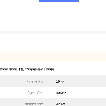
িস্বনক ক্লিনার
,
19L অতিস্বনক বেঞ্চটপ ক্লিনার
ট্যাংক ভলিউম:
19 এল
ফ্রিকোয়েন্সি::
40KHz
অতিস্বনক শক্তি::
420W