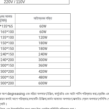
220V / 110V
ঙ্কের আকার
অতিস্বনক শক্তি
(মিমি)
*135*65
60W
*165*100
60W
*135*100
120W
*150*100
180W
*150*150
180W
*240*150
240W
*240*200
300W
*300*150
360W
*300*200
420W
*300*150
480W
*300*200
600W
্রিক অংশ degreasing এবং মরিচা অপসারণ;ইঞ্জিন, কার্বুরেটর এবং অটো পার্টস পরিষ্কার করা;ড্রেজিং এবং ফ
আয়ন কলাই আগে পরিষ্কার;ফসফেটিং চিকিত্সা;কার্বন আমানত অপসারণ;অক্সাইড স্কেল অপসারণ;পলিশিং পেস্ট অ
ত্যাদি।