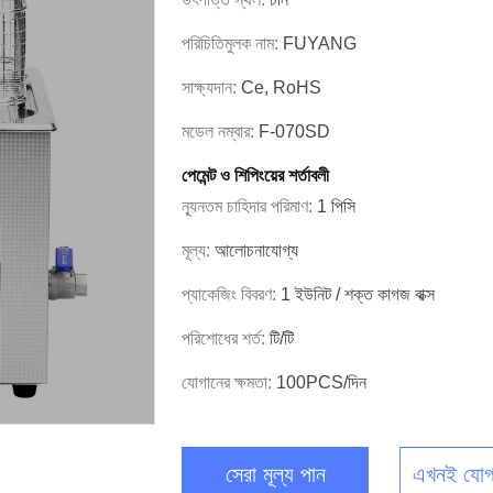
পরিচিতিমুলক নাম:
FUYANG
সাক্ষ্যদান:
Ce, RoHS
মডেল নম্বার:
F-070SD
পেমেন্ট ও শিপিংয়ের শর্তাবলী
ন্যূনতম চাহিদার পরিমাণ:
1 পিসি
মূল্য:
আলোচনাযোগ্য
প্যাকেজিং বিবরণ:
1 ইউনিট / শক্ত কাগজ বাক্স
পরিশোধের শর্ত:
টি/টি
যোগানের ক্ষমতা:
100PCS/দিন
সেরা মূল্য পান
এখনই যোগ