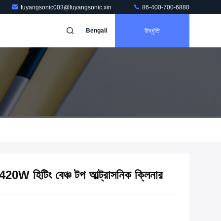
fuyangsonic003@fuyangsonic.xin
86-400-700-6880
উদ্ধৃতি
Bengali
9L 420W হিটিং বেঞ্চ টপ আল্ট্রাসনিক ক্লিনার