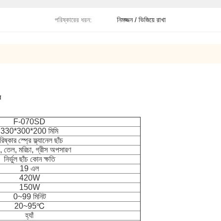
পরিষ্কারের ধরন:
নিমজ্জন / ভিজিয়ে রাখা
র
F-070SD
330*300*200 মিমি
রিষ্কার স্প্রে ফ্ল্যানেল ছাঁচ
া, তেল, মরিচা, গ্রীস অপসারণ
নির্ভুল ছাঁচ কোন ক্ষতি
19 এল
420W
150W
0~99 মিনিট
20~95℃
হ্যাঁ