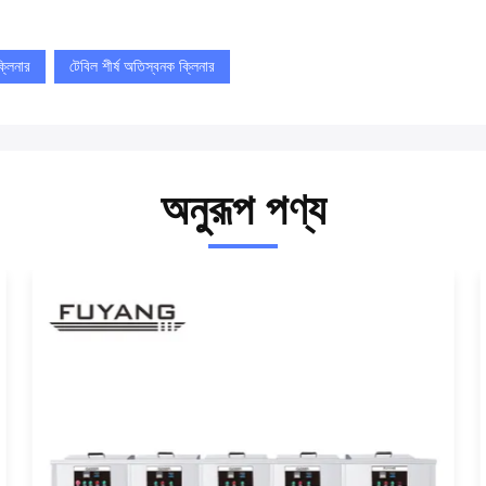
্লিনার
টেবিল শীর্ষ অতিস্বনক ক্লিনার
অনুরূপ পণ্য